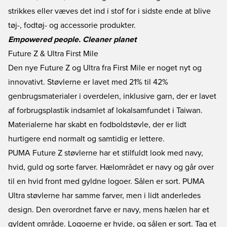
strikkes eller væves det ind i stof for i sidste ende at blive
tøj-, fodtøj- og accessorie produkter.
Empowered people. Cleaner planet
Future Z & Ultra First Mile
Den nye
Future Z
og
Ultra
fra First Mile er noget nyt og
innovativt. Støvlerne er lavet med 21% til 42%
genbrugsmaterialer i overdelen, inklusive garn, der er lavet
af forbrugsplastik indsamlet af lokalsamfundet i Taiwan.
Materialerne har skabt en fodboldstøvle, der er lidt
hurtigere end normalt og samtidig er lettere.
PUMA Future Z støvlerne har et stilfuldt look med navy,
hvid, guld og sorte farver. Hælområdet er navy og går over
til en hvid front med gyldne logoer. Sålen er sort. PUMA
Ultra støvlerne har samme farver, men i lidt anderledes
design. Den overordnet farve er navy, mens hælen har et
gyldent område. Logoerne er hvide, og sålen er sort. Tag et