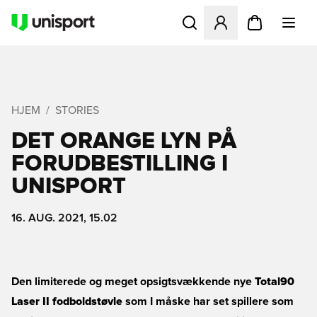
Åbner en Modal til at logge 
HJEM
STORIES
DET ORANGE LYN PÅ
FORUDBESTILLING I
UNISPORT
16. AUG. 2021, 15.02
Den limiterede og meget opsigtsvækkende nye
Total90
Laser II fodboldstøvle
som I måske har set spillere som