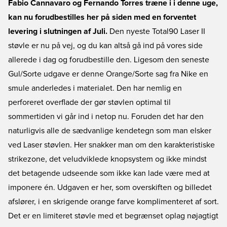
Fabio Cannavaro og Fernando Torres træne i i denne uge,
kan nu forudbestilles her på siden med en forventet
levering i slutningen af Juli.
Den nyeste Total90 Laser II
støvle er nu på vej, og du kan altså gå ind på vores side
allerede i dag og forudbestille den. Ligesom den seneste
Gul/Sorte udgave er denne Orange/Sorte sag fra Nike en
smule anderledes i materialet. Den har nemlig en
perforeret overflade der gør støvlen optimal til
sommertiden vi går ind i netop nu. Foruden det har den
naturligvis alle de sædvanlige kendetegn som man elsker
ved Laser støvlen. Her snakker man om den karakteristiske
strikezone, det veludviklede knopsystem og ikke mindst
det betagende udseende som ikke kan lade være med at
imponere én. Udgaven er her, som overskiften og billedet
afslører, i en skrigende orange farve komplimenteret af sort.
Det er en limiteret støvle med et begrænset oplag nøjagtigt