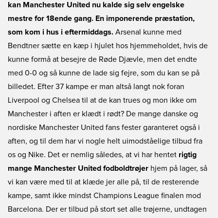
kan Manchester United nu kalde sig selv engelske
mestre for 18ende gang. En imponerende præstation,
som kom i hus i eftermiddags.
Arsenal kunne med
Bendtner sætte en kæp i hjulet hos hjemmeholdet, hvis de
kunne formå at besejre de Røde Djævle, men det endte
med 0-0 og så kunne de lade sig fejre, som du kan se på
billedet. Efter 37 kampe er man altså langt nok foran
Liverpool og Chelsea til at de kan trues og mon ikke om
Manchester i aften er klædt i rødt? De mange danske og
nordiske Manchester United fans fester garanteret også i
aften, og til dem har vi nogle helt uimodståelige tilbud fra
os og Nike. Det er nemlig således, at vi har hentet
rigtig
mange
Manchester United fodboldtrøjer
hjem på lager, så
vi kan være med til at klæde jer alle på, til de resterende
kampe, samt ikke mindst Champions League finalen mod
Barcelona. Der er tilbud på stort set alle trøjerne, undtagen