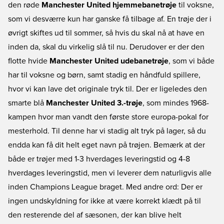
den røde
Manchester United hjemmebanetrøje
til voksne,
som vi desværre kun har ganske få tilbage af. En trøje der i
øvrigt skiftes ud til sommer, så hvis du skal nå at have en
inden da, skal du virkelig slå til nu. Derudover er der den
flotte hvide
Manchester United udebanetrøje
, som vi både
har til voksne og børn, samt stadig en håndfuld spillere,
hvor vi kan lave det originale tryk til. Der er ligeledes den
smarte blå
Manchester United 3.-trøje
, som mindes 1968-
kampen hvor man vandt den første store europa-pokal for
mesterhold. Til denne har vi stadig alt tryk på lager, så du
endda kan få dit helt eget navn på trøjen. Bemærk at der
både er trøjer med 1-3 hverdages leveringstid og 4-8
hverdages leveringstid, men vi leverer dem naturligvis alle
inden Champions League braget. Med andre ord: Der er
ingen undskyldning for ikke at være korrekt klædt på til
den resterende del af sæsonen, der kan blive helt