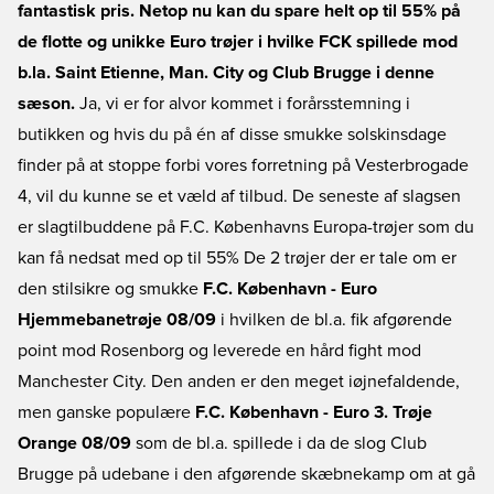
fantastisk pris. Netop nu kan du spare helt op til 55% på
de flotte og unikke Euro trøjer i hvilke FCK spillede mod
b.la. Saint Etienne, Man. City og Club Brugge i denne
sæson.
Ja, vi er for alvor kommet i forårsstemning i
butikken og hvis du på én af disse smukke solskinsdage
finder på at stoppe forbi vores forretning på Vesterbrogade
4, vil du kunne se et væld af tilbud. De seneste af slagsen
er slagtilbuddene på
F.C. Københavns
Europa-trøjer som du
kan få nedsat med op til 55% De 2 trøjer der er tale om er
den stilsikre og smukke
F.C. København - Euro
Hjemmebanetrøje 08/09
i hvilken de bl.a. fik afgørende
point mod Rosenborg og leverede en hård fight mod
Manchester City. Den anden er den meget iøjnefaldende,
men ganske populære
F.C. København - Euro 3. Trøje
Orange 08/09
som de bl.a. spillede i da de slog Club
Brugge på udebane i den afgørende skæbnekamp om at gå