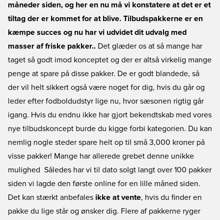
måneder siden, og her en nu må vi konstatere at det er et
tiltag der er kommet for at blive. Tilbudspakkerne er en
kæmpe succes og nu har vi udvidet dit udvalg med
masser af friske pakker..
Det glæder os at så mange har
taget så godt imod konceptet og der er altså virkelig mange
penge at spare på disse pakker. De er godt blandede, så
der vil helt sikkert også være noget for dig, hvis du går og
leder efter fodboldudstyr lige nu, hvor sæsonen rigtig går
igang. Hvis du endnu ikke har gjort bekendtskab med vores
nye tilbudskoncept burde du kigge forbi kategorien. Du kan
nemlig nogle steder spare helt op til små 3,000 kroner på
visse pakker! Mange har allerede grebet denne unikke
mulighed  Således har vi til dato solgt langt over 100 pakker
siden vi lagde den første online for en lille måned siden.
Det kan stærkt anbefales
ikke at vente
, hvis du finder en
pakke du lige står og ønsker dig. Flere af pakkerne ryger