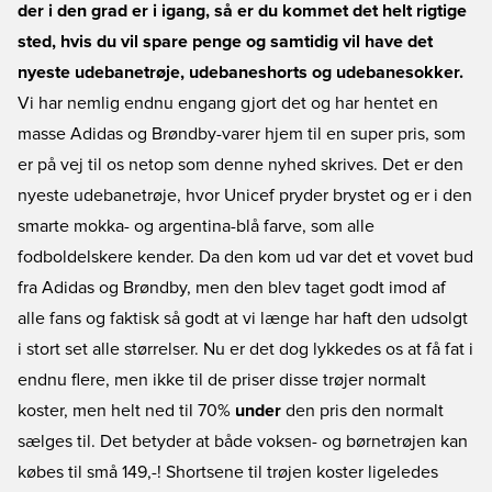
der i den grad er i igang, så er du kommet det helt rigtige
sted, hvis du vil spare penge og samtidig vil have det
nyeste udebanetrøje, udebaneshorts og udebanesokker.
Vi har nemlig endnu engang gjort det og har hentet en
masse Adidas og Brøndby-varer hjem til en super pris, som
er på vej til os netop som denne nyhed skrives. Det er den
nyeste udebanetrøje, hvor Unicef pryder brystet og er i den
smarte mokka- og argentina-blå farve, som alle
fodboldelskere kender. Da den kom ud var det et vovet bud
fra Adidas og Brøndby, men den blev taget godt imod af
alle fans og faktisk så godt at vi længe har haft den udsolgt
i stort set alle størrelser. Nu er det dog lykkedes os at få fat i
endnu flere, men ikke til de priser disse trøjer normalt
koster, men helt ned til 70%
under
den pris den normalt
sælges til. Det betyder at både voksen- og børnetrøjen kan
købes til små 149,-! Shortsene til trøjen koster ligeledes