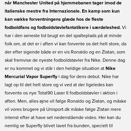
når Manchester United på hjemmebanen tager imod de
italienske mestre fra Internazionale. En kamp som kun
kan vække forventningens glæde hos de fleste
fodboldfans og fodboldstøvlefantatikere i særdeleshed.
Vi
har i den seneste tid brugt en del spalteplads på at minde
folk om, at det er i aften vi kan forvente os det helt store, da
der efter sigende både er en vis Ronaldo og en Zlatan, som
skal fremvise de nyeste fodboldstøvler fra Nike. Denne dag
er nu kommet og vi står i den heldige situation at
Nike
Mercurial Vapor Superfly
i dag for dens debut. Nike har
lagt op til det helt store og vi ved at der ligeledes kan
forvente os nye Total90 Laser II fodboldstøvler i aktion i
aften. Men, alles øjne vil følge Ronaldo og Zlatan, og måske
vil vores brugere på Unisport.dk måske følge Zlatan mere
intenst efter at have set nedenstående video. Her kan du
nemlig se Superfly blivet lavet fra bunden, specielt til