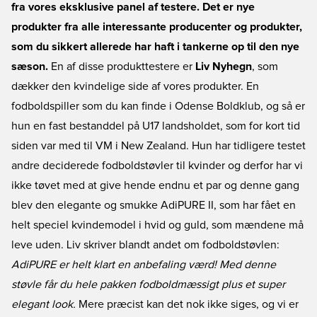
fra vores eksklusive panel af testere. Det er nye
produkter fra alle interessante producenter og produkter,
som du sikkert allerede har haft i tankerne op til den nye
sæson.
En af disse produkttestere er
Liv Nyhegn
, som
dækker den kvindelige side af vores produkter. En
fodboldspiller som du kan finde i Odense Boldklub, og så er
hun en fast bestanddel på U17 landsholdet, som for kort tid
siden var med til VM i New Zealand. Hun har tidligere testet
andre deciderede fodboldstøvler til kvinder og derfor har vi
ikke tøvet med at give hende endnu et par og denne gang
blev den elegante og smukke AdiPURE II, som har fået en
helt speciel kvindemodel i hvid og guld, som mændene må
leve uden. Liv skriver blandt andet om fodboldstøvlen:
AdiPURE er helt klart en anbefaling værd! Med denne
støvle får du hele pakken fodboldmæssigt plus et super
elegant look.
Mere præcist kan det nok ikke siges, og vi er