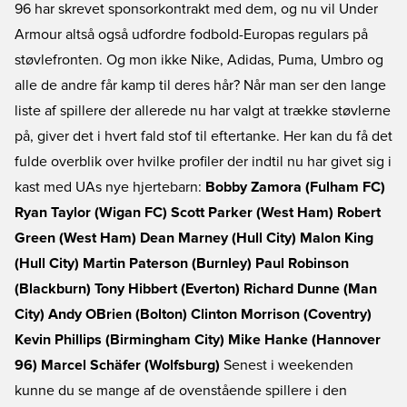
96 har skrevet sponsorkontrakt med dem, og nu vil Under
Armour altså også udfordre fodbold-Europas regulars på
støvlefronten. Og mon ikke Nike, Adidas, Puma, Umbro og
alle de andre får kamp til deres hår? Når man ser den lange
liste af spillere der allerede nu har valgt at trække støvlerne
på, giver det i hvert fald stof til eftertanke. Her kan du få det
fulde overblik over hvilke profiler der indtil nu har givet sig i
kast med UAs nye hjertebarn:
Bobby Zamora (Fulham FC)
Ryan Taylor (Wigan FC)
Scott Parker (West Ham)
Robert
Green (West Ham)
Dean Marney (Hull City)
Malon King
(Hull City)
Martin Paterson (Burnley)
Paul Robinson
(Blackburn)
Tony Hibbert (Everton)
Richard Dunne (Man
City)
Andy OBrien (Bolton)
Clinton Morrison (Coventry)
Kevin Phillips (Birmingham City)
Mike Hanke (Hannover
96)
Marcel Schäfer (Wolfsburg)
Senest i weekenden
kunne du se mange af de ovenstående spillere i den