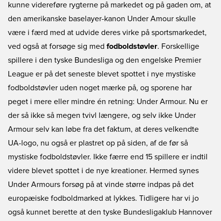
kunne videreføre rygterne på markedet og på gaden om, at
den amerikanske baselayer-kanon Under Amour skulle
være i færd med at udvide deres virke på sportsmarkedet,
ved også at forsøge sig med
fodboldstøvler
. Forskellige
spillere i den tyske Bundesliga og den engelske Premier
League er på det seneste blevet spottet i nye mystiske
fodboldstøvler uden noget mærke på, og sporene har
peget i mere eller mindre én retning: Under Armour. Nu er
der så ikke så megen tvivl længere, og selv ikke Under
Armour selv kan løbe fra det faktum, at deres velkendte
UA-logo, nu også er plastret op på siden, af de før så
mystiske fodboldstøvler. Ikke færre end 15 spillere er indtil
videre blevet spottet i de nye kreationer. Hermed synes
Under Armours forsøg på at vinde større indpas på det
europæiske fodboldmarked at lykkes. Tidligere har vi jo
også kunnet berette at den tyske Bundesligaklub Hannover