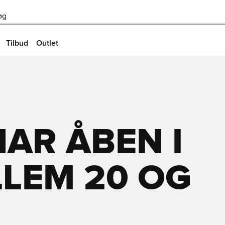
øg
Tilbud
Outlet
AR ÅBEN I
LEM 20 OG