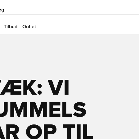
øg
Tilbud
Outlet
ÆK: VI
UMMELS
R OP TIL