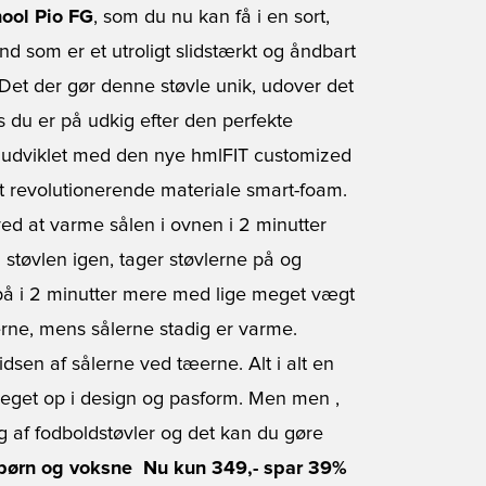
ool Pio FG
, som du nu kan få i en sort,
d som er et utroligt slidstærkt og åndbart
 Det der gør denne støvle unik, udover det
s du er på udkig efter den perfekte
g udviklet med den nye hmlFIT customized
det revolutionerende materiale smart-foam.
ved at varme sålen i ovnen i 2 minutter
 støvlen igen, tager støvlerne på og
 på i 2 minutter mere med lige meget vægt
erne, mens sålerne stadig er varme.
dsen af sålerne ved tæerne. Alt i alt en
 meget op i design og pasform. Men men ,
g af fodboldstøvler og det kan du gøre
ørn og voksne  Nu kun 349,- spar 39%