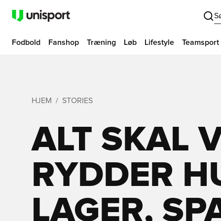
S
Fodbold
Fanshop
Træning
Løb
Lifestyle
Teamsport
HJEM
STORIES
ALT SKAL V
RYDDER H
LAGER, SPA