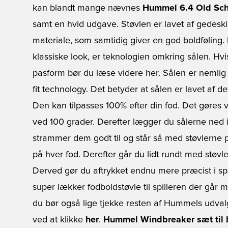
kan blandt mange nævnes
Hummel 6.4 Old Sch
samt en hvid udgave. Støvlen er lavet af gedeskin
materiale, som samtidig giver en god boldføling.
klassiske look, er teknologien omkring sålen. Hvi
pasform bør du læse videre her. Sålen er nemli
fit technology. Det betyder at sålen er lavet af 
Den kan tilpasses 100% efter din fod. Det gøres 
ved 100 grader. Derefter lægger du sålerne ned i
strammer dem godt til og står så med støvlerne
på hver fod. Derefter går du lidt rundt med støvl
Derved gør du aftrykket endnu mere præcist i spi
super lækker fodboldstøvle til spilleren der går
du bør også lige tjekke resten af Hummels udval
ved at klikke
her
.
Hummel Windbreaker sæt til b