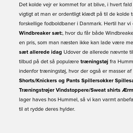
Det kolde vejr er kommet for at blive, i hvert fa
vigtigt at man er ordentligt klædt på til de kold
forskellige fodboldbaner i Danmark. Hertil har vi 
Windbreaker sæt:
, hvor du får både Windbreaker
en pris, som man næsten ikke kan lade være med 
sæt allerede idag
Udover de allerede nævnte tilb
tilbud på det så populære
træningstøj
fra Hummel
indenfor træningstøj, hvor der også er masser af
Shorts/Knickers og Pants
Spillersokker
Spille
Træningstrøjer
Vindstoppere/Sweat shirts
Ærm
lager haves hos Hummel, så vi kan varmt anbefale
til at rydde deres hylder.