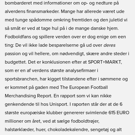
bombarderet med informationer om op- og nedture på
alverdens finansmarkeder. Mange har allerede været ude
med tunge spådomme omkring fremtiden og den juletid vi
så småt er ved at tage hul på i de mange danske hjem.
Fodboldfans og spillere verden over er dog enige om een
ting: De vil ikke lade besparelserne gå ud over
deres
passion og vil hellere, om nødvendigt, skære andre steder i
budgettet. Det er konklusionen efter at SPORT+MARKT,
som er en af verdens største analysefirmaer i
sportsbranchen, har kigget tilstandene efter i sømmene og
er kommet på gaden med The European Football
Merchandising Report. En rapport som vi kan nikke
genkendende til hos Unisport. I raporten står der at de 6
største europæiske klubber genererer svimlende 615 EURO
millioner om året, ved at sælge fodboldtrøjer,
halstørklæder, huer, chokoladekalendre, sengetøj og alt