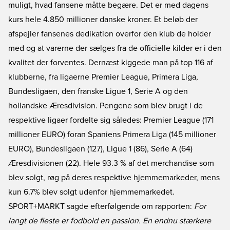
muligt, hvad fansene måtte begære. Det er med dagens
kurs hele 4.850 millioner danske kroner. Et beløb der
afspejler fansenes dedikation overfor den klub de holder
med og at varerne der sælges fra de officielle kilder er i den
kvalitet der forventes. Dernæst kiggede man på top 116 af
klubberne, fra ligaerne Premier League, Primera Liga,
Bundesligaen, den franske Ligue 1, Serie A og den
hollandske Æresdivision. Pengene som blev brugt i de
respektive ligaer fordelte sig således: Premier League (171
millioner EURO) foran Spaniens Primera Liga (145 millioner
EURO), Bundesligaen (127), Ligue 1 (86), Serie A (64)
Æresdivisionen (22). Hele 93.3 % af det merchandise som
blev solgt, røg på deres respektive hjemmemarkeder, mens
kun 6.7% blev solgt udenfor hjemmemarkedet.
SPORT+MARKT sagde efterfølgende om rapporten:
For
langt de fleste er fodbold en passion. En endnu stærkere