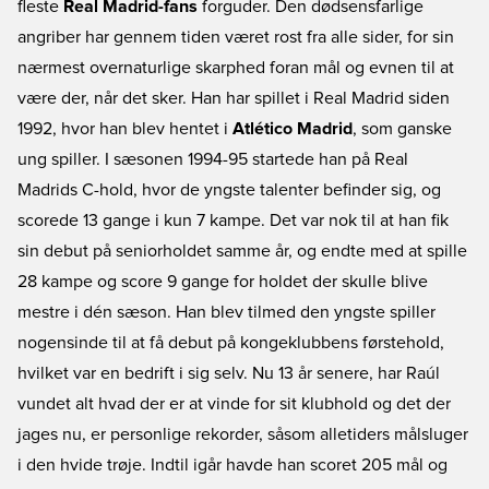
fleste
Real Madrid-fans
forguder. Den dødsensfarlige
angriber har gennem tiden været rost fra alle sider, for sin
nærmest overnaturlige skarphed foran mål og evnen til at
være der, når det sker. Han har spillet i Real Madrid siden
1992, hvor han blev hentet i
Atlético Madrid
, som ganske
ung spiller. I sæsonen 1994-95 startede han på Real
Madrids C-hold, hvor de yngste talenter befinder sig, og
scorede 13 gange i kun 7 kampe. Det var nok til at han fik
sin debut på seniorholdet samme år, og endte med at spille
28 kampe og score 9 gange for holdet der skulle blive
mestre i dén sæson. Han blev tilmed den yngste spiller
nogensinde til at få debut på kongeklubbens førstehold,
hvilket var en bedrift i sig selv. Nu 13 år senere, har Raúl
vundet alt hvad der er at vinde for sit klubhold og det der
jages nu, er personlige rekorder, såsom alletiders målsluger
i den hvide trøje. Indtil igår havde han scoret 205 mål og