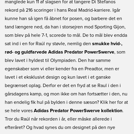
manglede kun 11 af slagsen for at tangere Di Stefanos
rekord på 216 scoringer i hans Real Madrid-karriere. Igår
kunne han så igen få åbnet for posen, og barbere det en
tand længere ned, da han i storsejren mod Sporting Gijon,
som blev på hele 7-1, scorede to mål. De to mål blev endda
sat ind i en for Raúl ny støvle, nemlig den
smukke hvid-,
rød- og guldfarvede Adidas Predator PowerSwerve
, som
blev lavet i hyldest til Olympiaden. Den har samme
egenskaber som vi eller kender fra en Preadtor, men er
lavet i et eksklusivt design og kun lavet i et ganske
begrænset oplag. Derfor er det en fryd at se Raul i den i
gårsdagens kamp, og mon ikke om han fortsætter i den, nu
han endelig fik hul på bylden i denne sæson? Klik her for at
se hele vores
Adidas Predator PowerSwerve kollektion
.
Tror du Raúl når rekorden i år, eller måske allerede i
efteråret? Og hvad synes du om designet på den nye