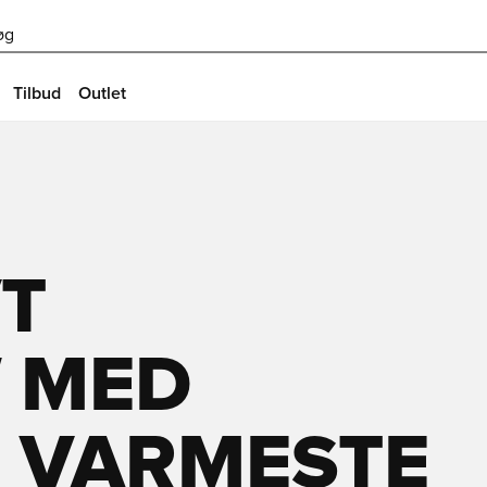
øg
Tilbud
Outlet
VT
W MED
 VARMESTE