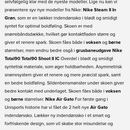
selvfølgelig klar med de nyeste modeller. Lige nu kan vi
præsentere syv nye modeller fra Nike:
Nike Steam II In
Grøn
, som er en lækker indendørssko i blødt og smidigt
syntet for optimal boldføling. Skoen er med
snørrebåndsdække, hvilket gør kontaktfladen større og
giver et renere spark. Skoen fåes både i
voksen
og
børne
størrelser, men endnu bedre osgå i
grusbaneudgave
Nike
Total90 Total90 Shoot II IC
Overdel i blødt og smidigt
syntetisk materiale, som øger holdbarheden. Asymmetrisk
snørresystem giver et renere og mere præcist spark, samt
en bedre boldføling. Sildenbensmønster under skoen giver
bedre kontakt med underlaget. Skoen fåes både i
voksen
og
børne
størrelser.
Nike Air Gato
For første gang i
Unisports historie har vi fået de 2 helt nye
Air Gato
indendørssko. Lækker ny indendørssko i et smart og
forfriskende design, som vil skabe stor misundelse og