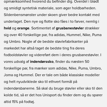
opmærksomhed hvorend du befinder dig. Overdel i blødt
og smidigt syntetisk materiale, som øger holdbarheden.
Sildenbensmønster under skoen giver bedre kontakt med
underlaget. Den nye og flotte sko fåes i to farver, nemlig i
hvid
og
orange
. Sortimentet af
grusbanestøvler
strækker
sig over 40 forskellige par, fra adidas, Hummel, Nike, Puma
og Umbro. Nogle af de bedste støvlefabrikanter på
markedet har altså taget de bedste ting fra deres
fodboldstøvler og videreført dem i deres grusbanestøvler. I
vores udvalg af
indendørssko
, finder du næsten 50
forskellige par, fra mærker som adidas, Nike, Puma, Umbro,
Joma og Hummel. Der er tale om både klassiske modeller
og helt nyudviklede sko til ethvert formål på
indendørsbanerne. Så skal du bruge støvler eller sko til den
kolde tid, så er det hos Unisport du finder dem og du sparer
altid 15% på fodtøj.