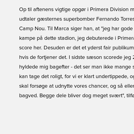
Op til aftenens vigtige opgør i Primera Division
udtaler gæsternes superbomber Fernando Torres, a
Camp Nou. Til Marca siger han, at "jeg har gode 
kampe på dette stadion, jeg debuterede i Primera 
score her. Desuden er det et yderst fair publiku
hvis de fortjener det. I sidste sæson scorede je
hyldede mig bagefter - det ser man ikke mange st
kan tage det roligt, for vi er klart undertippede,
skal forsøge at udnytte vores chancer, og så ell
bagved. Begge dele bliver dog meget svært", tilfø