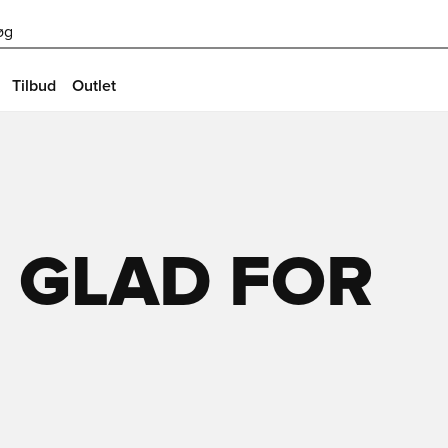
øg
Tilbud
Outlet
 GLAD FOR
U