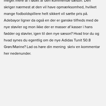
meget mere af i løbet af den kommende sæson. Den
skriger nærmest at den vil have opmærksomhed, hvilket
mange fodboldspillere helt sikkert vil sætte pris på.
Adebayor ligner da også en der er ganske tilfreds med de
nye støvler og mon ikke der er masser af kasser i hans
fødder og støvler, igen til den nye sæson? Hvad tror du og
hvad synes du egentlig om de nye Adidas Tunit 50.8
Grøn/Marine? Lad os høre din mening  skriv en kommentar
her nedenunder.