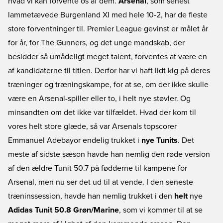
hvad vi kan forvente os af dem.
Arsenal
, som senest
lammetævede Burgenland XI med hele 10-2, har de fleste
store forventninger til. Premier League gevinst er målet år
for år, for The Gunners, og det unge mandskab, der
besidder så umådeligt meget talent, forventes at være en
af kandidaterne til titlen. Derfor har vi haft lidt kig på deres
træninger og træningskampe, for at se, om der ikke skulle
være en Arsenal-spiller eller to, i helt nye støvler. Og
minsandten om det ikke var tilfældet. Hvad der kom til
vores helt store glæde, så var Arsenals topscorer
Emmanuel Adebayor endelig trukket i
nye Tunits
. Det
meste af sidste sæson havde han nemlig den røde version
af den ældre Tunit 50.7 på fødderne til kampene for
Arsenal, men nu ser det ud til at vende. I den seneste
træninssession, havde han nemlig trukket i den
helt
nye
Adidas Tunit 50.8 Grøn/Marine
, som vi kommer til at se