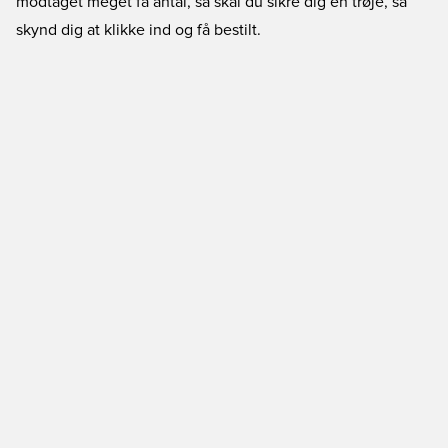
modtaget meget få antal, så skal du sikre dig en trøje, så
skynd dig at klikke ind og få bestilt.