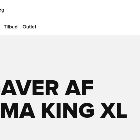
øg
Tilbud
Outlet
GAVER AF
MA KING XL