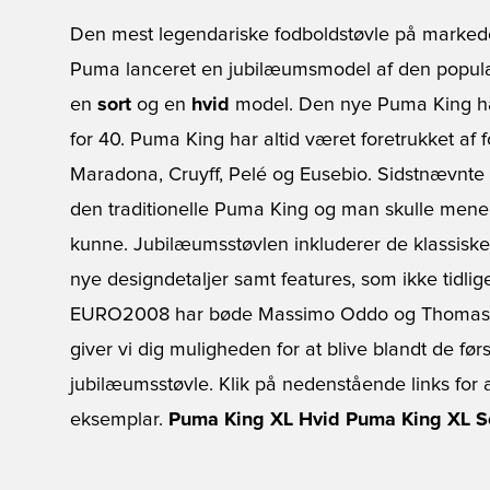
Den mest legendariske fodboldstøvle på markede
Puma lanceret en jubilæumsmodel af den populæ
en
sort
og en
hvid
model. Den nye Puma King har
for 40. Puma King har altid været foretrukket af f
Maradona, Cruyff, Pelé og Eusebio. Sidstnævnte 
den traditionelle Puma King og man skulle mene
kunne. Jubilæumsstøvlen inkluderer de klassiske 
nye designdetaljer samt features, som ikke tidl
EURO2008 har bøde Massimo Oddo og Thomas H
giver vi dig muligheden for at blive blandt de førs
jubilæumsstøvle. Klik på nedenstående links for 
eksemplar.
Puma King XL Hvid
Puma King XL S