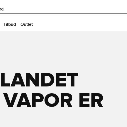
øg
Tilbud
Outlet
LANDET 
 VAPOR ER