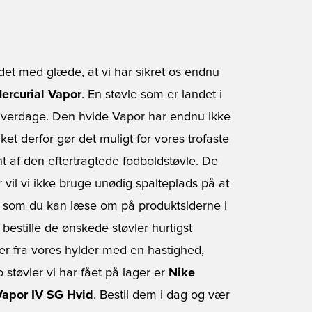
et med glæde, at vi har sikret os endnu
ercurial Vapor
. En støvle som er landet i
 hverdage. Den hvide Vapor har endnu ikke
lket derfor gør det muligt for vores trofaste
nt af den eftertragtede fodboldstøvle. De
 vil vi ikke bruge unødig spalteplads på at
, som du kan læse om på produktsiderne i
 bestille de ønskede støvler hurtigst
der fra vores hylder med en hastighed,
o støvler vi har fået på lager er
Nike
Vapor IV SG Hvid
. Bestil dem i dag og vær