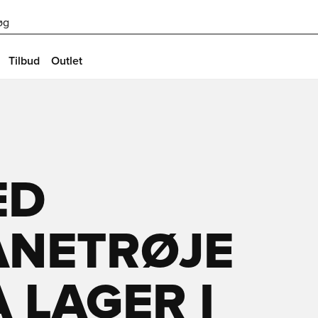
øg
Tilbud
Outlet
ED
NETRØJE
 LAGER I