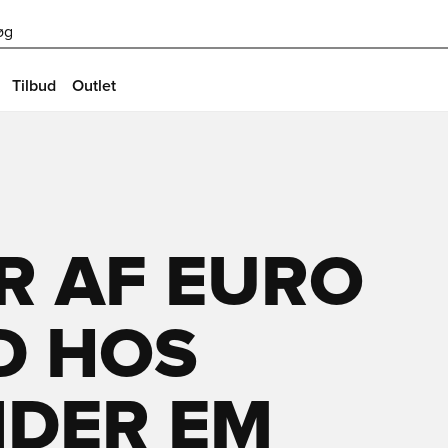
øg
Tilbud
Outlet
R AF EURO
D HOS
NDER EM