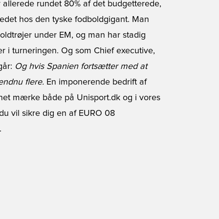
ar allerede rundet 80% af det budgetterede,
vedet hos den tyske fodboldgigant. Man
oldtrøjer under EM, og man har stadig
r i turneringen. Og som Chief executive,
går:
Og hvis Spanien fortsætter med at
endnu flere.
En imponerende bedrift af
net mærke både på Unisport.dk og i vores
u vil sikre dig en af EURO 08
.