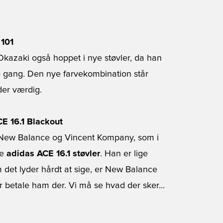
 101
ji Okazaki også hoppet i nye støvler, da han
e gang. Den nye farvekombination står
der værdig.
E 16.1 Blackout
m New Balance og Vincent Kompany, som i
de
adidas ACE 16.1 støvler
. Han er lige
m det lyder hårdt at sige, er New Balance
r betale ham der. Vi må se hvad der sker...