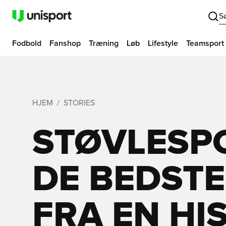
S
Fodbold
Fanshop
Træning
Løb
Lifestyle
Teamsport
HJEM
STORIES
STØVLESPO
DE BEDSTE
FRA EN HI