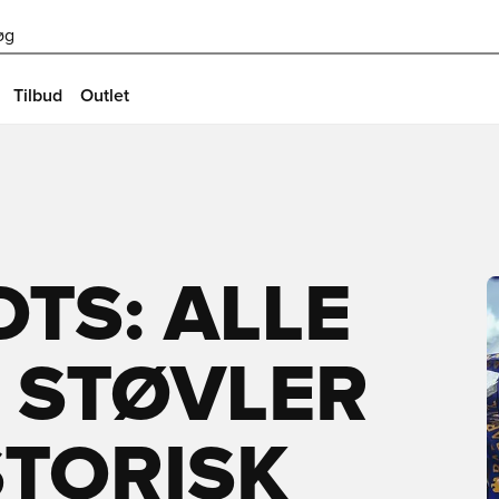
øg
Tilbud
Outlet
TS: ALLE
 STØVLER
STORISK