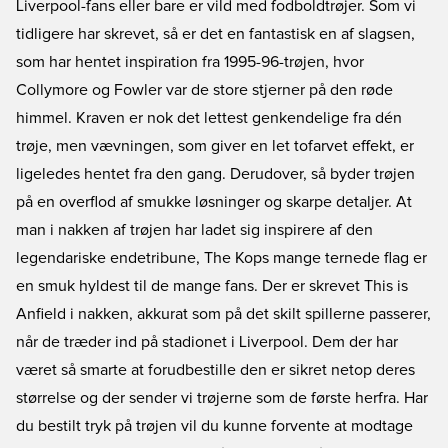
Liverpool-fans eller bare er vild med fodboldtrøjer. Som vi
tidligere har skrevet, så er det en fantastisk en af slagsen,
som har hentet inspiration fra 1995-96-trøjen, hvor
Collymore og Fowler var de store stjerner på den røde
himmel. Kraven er nok det lettest genkendelige fra dén
trøje, men vævningen, som giver en let tofarvet effekt, er
ligeledes hentet fra den gang. Derudover, så byder trøjen
på en overflod af smukke løsninger og skarpe detaljer. At
man i nakken af trøjen har ladet sig inspirere af den
legendariske endetribune, The Kops mange ternede flag er
en smuk hyldest til de mange fans. Der er skrevet This is
Anfield i nakken, akkurat som på det skilt spillerne passerer,
når de træder ind på stadionet i Liverpool. Dem der har
været så smarte at forudbestille den er sikret netop deres
størrelse og der sender vi trøjerne som de første herfra. Har
du bestilt tryk på trøjen vil du kunne forvente at modtage