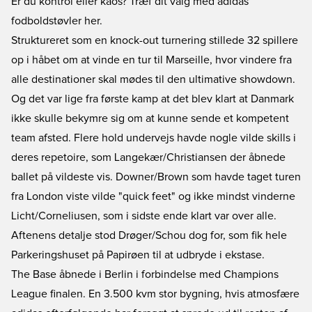
Er du kontrol eller kaos? Træf dit valg med adidas
fodboldstøvler her.
Struktureret som en knock-out turnering stillede 32 spillere
op i håbet om at vinde en tur til Marseille, hvor vindere fra
alle destinationer skal mødes til den ultimative showdown.
Og det var lige fra første kamp at det blev klart at Danmark
ikke skulle bekymre sig om at kunne sende et kompetent
team afsted. Flere hold undervejs havde nogle vilde skills i
deres repetoire, som Langekær/Christiansen der åbnede
ballet på vildeste vis. Downer/Brown som havde taget turen
fra London viste vilde "quick feet" og ikke mindst vinderne
Licht/Corneliusen, som i sidste ende klart var over alle.
Aftenens detalje stod Drøger/Schou dog for, som fik hele
Parkeringshuset på Papirøen til at udbryde i ekstase.
The Base åbnede i Berlin i forbindelse med Champions
League finalen. En 3.500 kvm stor bygning, hvis atmosfære