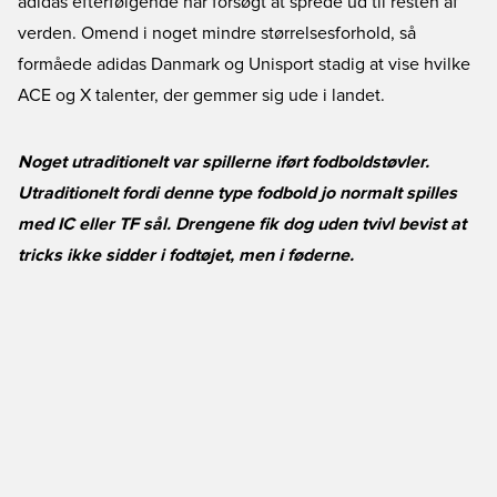
adidas efterfølgende har forsøgt at sprede ud til resten af
verden. Omend i noget mindre størrelsesforhold, så
formåede adidas Danmark og Unisport stadig at vise hvilke
ACE og X talenter, der gemmer sig ude i landet.
Noget utraditionelt var spillerne iført fodboldstøvler.
Utraditionelt fordi denne type fodbold jo normalt spilles
med IC eller TF sål. Drengene fik dog uden tvivl bevist at
tricks ikke sidder i fodtøjet, men i føderne.