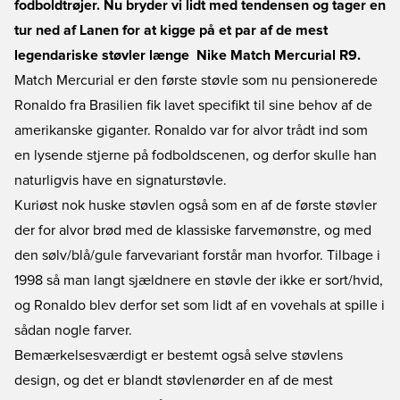
fodboldtrøjer. Nu bryder vi lidt med tendensen og tager en
tur ned af Lanen for at kigge på et par af de mest
legendariske støvler længe  Nike Match Mercurial R9.
Match Mercurial er den første støvle som nu pensionerede
Ronaldo fra Brasilien fik lavet specifikt til sine behov af de
amerikanske giganter. Ronaldo var for alvor trådt ind som
en lysende stjerne på fodboldscenen, og derfor skulle han
naturligvis have en signaturstøvle.
Kuriøst nok huske støvlen også som en af de første støvler
der for alvor brød med de klassiske farvemønstre, og med
den sølv/blå/gule farvevariant forstår man hvorfor. Tilbage i
1998 så man langt sjældnere en støvle der ikke er sort/hvid,
og Ronaldo blev derfor set som lidt af en vovehals at spille i
sådan nogle farver.
Bemærkelsesværdigt er bestemt også selve støvlens
design, og det er blandt støvlenørder en af de mest