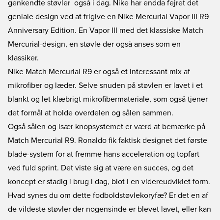
genkendte støvler  også i dag. Nike har endda fejret det
geniale design ved at frigive en Nike Mercurial Vapor III R9
Anniversary Edition. En Vapor III med det klassiske Match
Mercurial-design, en støvle der også anses som en
klassiker.
Nike Match Mercurial R9 er også et interessant mix af
mikrofiber og læder. Selve snuden på støvlen er lavet i et
blankt og let klæbrigt mikrofibermateriale, som også tjener
det formål at holde overdelen og sålen sammen.
Også sålen og især knopsystemet er værd at bemærke på
Match Mercurial R9. Ronaldo fik faktisk designet det første
blade-system for at fremme hans acceleration og topfart
ved fuld sprint. Det viste sig at være en succes, og det
koncept er stadig i brug i dag, blot i en videreudviklet form.
Hvad synes du om dette fodboldstøvlekoryfæ? Er det en af
de vildeste støvler der nogensinde er blevet lavet, eller kan