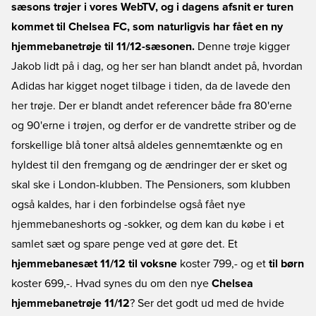
sæsons trøjer i vores WebTV, og i dagens afsnit er turen
kommet til Chelsea FC, som naturligvis har fået en ny
hjemmebanetrøje til 11/12-sæsonen.
Denne trøje kigger
Jakob lidt på i dag, og her ser han blandt andet på, hvordan
Adidas har kigget noget tilbage i tiden, da de lavede den
her trøje. Der er blandt andet referencer både fra 80'erne
og 90'erne i trøjen, og derfor er de vandrette striber og de
forskellige blå toner altså aldeles gennemtænkte og en
hyldest til den fremgang og de ændringer der er sket og
skal ske i London-klubben. The Pensioners, som klubben
også kaldes, har i den forbindelse også fået nye
hjemmebaneshorts og -sokker, og dem kan du købe i et
samlet sæt og spare penge ved at gøre det. Et
hjemmebanesæt 11/12 til voksne
koster 799,- og et
til børn
koster 699,-. Hvad synes du om den nye
Chelsea
hjemmebanetrøje 11/12
? Ser det godt ud med de hvide