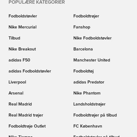
POPULÆRE KATEGORIER
Fodboldstøvler
Fodboldtrøjer
Nike Mercurial
Fanshop
Tilbud
Nike Fodboldstøvler
Nike Breakout
Barcelona
adidas F50
Manchester United
adidas Fodboldstøvler
Fodboldtøj
Liverpool
adidas Predator
Arsenal
Nike Phantom
Real Madrid
Landsholdstrøjer
Real Madrid trøjer
Fodboldtrøjer på tilbud
Fodboldtrøje Outlet
FC København