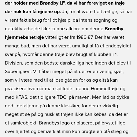
der holder med Brøndby I.F. da vi har foreviget en trøje
der nok kan få øjnene op.
Ja, for at være helt ærlige, så har
vi rent faktis brug for lidt hjælp, da intens søgning og
detektiv-arbejde ikke kunne afklare om denne
Brøndby
hjemmebanetrøje
vitterligt er fra 1986-87. Der har været
mange bud, men det har været umuligt at få et endegyldigt
svar på, hvornår denne trøje blev brugt af klubben i 1.
Division, som den bedste danske liga hed inden det blev til
Superligaen. Vi håber meget på at der er en venlig sjæl,
som vil være med til at løse gåden for os og altså kan
præcisere hvornår man spillede i denne Hummeltrøje og
med KTAS, det tidligere TDC, på maven. Men lad os dykke
ned i detaljerne på denne klassiker, for der er virkelig
meget at se på og husk at trøjen ikke kan købes, da det er
et samleobjekt. Brøndbys logo er placeret på brystet lige
over hjertet og bemærk at man kun brugte en blå streg og