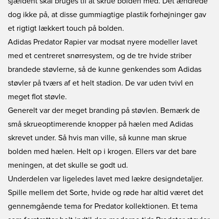
sjældent skal bruges til at skrue bolden med. Det ændrede
dog ikke på, at disse gummiagtige plastik forhøjninger gav
et rigtigt lækkert touch på bolden.
Adidas Predator Rapier var modsat nyere modeller lavet
med et centreret snørresystem, og de tre hvide striber
brandede støvlerne, så de kunne genkendes som Adidas
støvler på tværs af et helt stadion. De var uden tvivl en
meget flot støvle.
Generelt var der meget branding på støvlen. Bemærk de
små skrueoptimerende knopper på hælen med Adidas
skrevet under. Så hvis man ville, så kunne man skrue
bolden med hælen. Helt op i krogen. Ellers var det bare
meningen, at det skulle se godt ud.
Underdelen var ligeledes lavet med lækre designdetaljer.
Spille mellem det Sorte, hvide og røde har altid været det
gennemgående tema for Predator kollektionen. Et tema