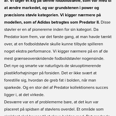
år. Vi tager et kig på denne fodboldstøvle, som var med til
at ændre markedet, og var grundstenen i power og
præcisions støvle kategorien. Vi kigger nærmere på
modellen, som af Adidas betragtes som Predator II.
Disse
støvler er en af pionererne inden for sin kategori. Da
Predator kom frem, var det første gang, at man havde tænkt
over, at en fodboldstøvle skulle kunne tilbyde spilleren
noget ekstra performance. Vi kigger nærmere på en af de
mest grænseoverskridende fodboldstøvler nogensinde.
Det nye og smarte var naturligvis de skruoptimerende
plastikforhøjninger på forsiden. Det er ikke svært at
forestille sig, hvordan de greb fat i bolden, når man
sparkede. Og en stor del af Predator kollektionens succes
ligger i, at det virkede.
Desværre var en af problemerne bare, at det kun var
placeret på spidsen af støvlens overdel. Et område som