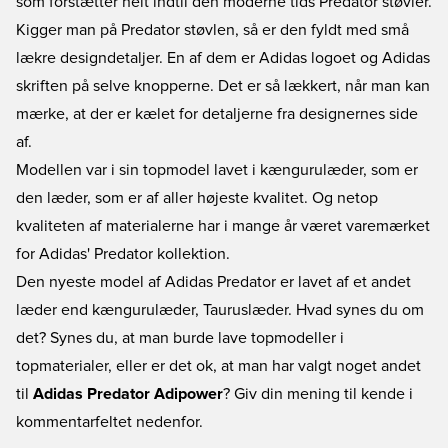
som forstætter helt indtil den moderne tids Predator støvler.
Kigger man på Predator støvlen, så er den fyldt med små
lækre designdetaljer. En af dem er Adidas logoet og Adidas
skriften på selve knopperne. Det er så lækkert, når man kan
mærke, at der er kælet for detaljerne fra designernes side
af.
Modellen var i sin topmodel lavet i kængurulæder, som er
den læder, som er af aller højeste kvalitet. Og netop
kvaliteten af materialerne har i mange år været varemærket
for Adidas' Predator kollektion.
Den nyeste model af Adidas Predator er lavet af et andet
læder end kængurulæder, Tauruslæder. Hvad synes du om
det? Synes du, at man burde lave topmodeller i
topmaterialer, eller er det ok, at man har valgt noget andet
til
Adidas Predator Adipower
? Giv din mening til kende i
kommentarfeltet nedenfor.