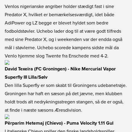
Venlos nigerianske angriber holder stædigt fast i sine
Predator X, hvilket er bemærkelsesværdigt, idet både
AdiPower og LZ begge er blevet hyldet som bedre
fodboldstøvler. Uchebo lader dog til at være godt tilfreds
med sine Predator X, og i weekenden var der endda også
mål i støvlerne. Uchebo scorede kampens sidste mål da
Venlo hjemme slog Twente fra Enschede med 4-2.
David Texeira (FC Groningen) - Nike Mercurial Vapor
Superfly III Lilla/Sølv
Den lilla Superfly er som skabt til Groningens udebanetrøje.
Groningen har haft en sæson på det jævne, men klubben
holdt trods alt nedrykningsstregen stangen, så de er også,
at finde i næste sæsons Æresdivision.
Përparim Hetemaj (Chievo) - Puma Velocity 1.11 Gul
I italienske Chievo spiller den finske landsholdsspiller