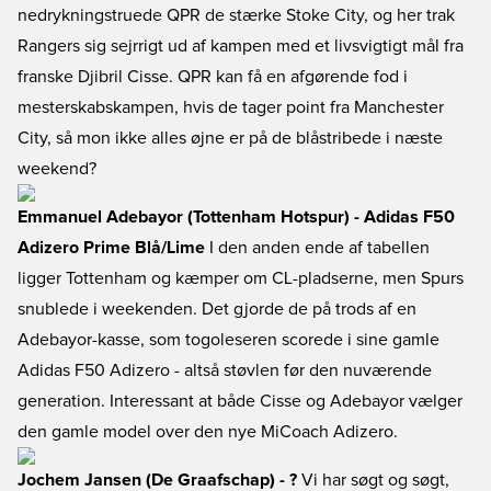
nedrykningstruede QPR de stærke Stoke City, og her trak
Rangers sig sejrrigt ud af kampen med et livsvigtigt mål fra
franske Djibril Cisse. QPR kan få en afgørende fod i
mesterskabskampen, hvis de tager point fra Manchester
City, så mon ikke alles øjne er på de blåstribede i næste
weekend?
Emmanuel Adebayor (Tottenham Hotspur) - Adidas F50
Adizero Prime Blå/Lime
I den anden ende af tabellen
ligger Tottenham og kæmper om CL-pladserne, men Spurs
snublede i weekenden. Det gjorde de på trods af en
Adebayor-kasse, som togoleseren scorede i sine gamle
Adidas F50 Adizero - altså støvlen før den nuværende
generation. Interessant at både Cisse og Adebayor vælger
den gamle model over den nye MiCoach Adizero.
Jochem Jansen (De Graafschap) - ?
Vi har søgt og søgt,