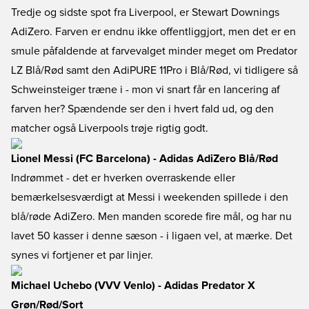
Tredje og sidste spot fra Liverpool, er Stewart Downings
AdiZero. Farven er endnu ikke offentliggjort, men det er en
smule påfaldende at farvevalget minder meget om Predator
LZ Blå/Rød samt den AdiPURE 11Pro i Blå/Rød, vi tidligere så
Schweinsteiger træne i - mon vi snart får en lancering af
farven her? Spændende ser den i hvert fald ud, og den
matcher også Liverpools trøje rigtig godt.
Lionel Messi (FC Barcelona) - Adidas AdiZero Blå/Rød
Indrømmet - det er hverken overraskende eller
bemærkelsesværdigt at Messi i weekenden spillede i den
blå/røde AdiZero. Men manden scorede fire mål, og har nu
lavet 50 kasser i denne sæson - i ligaen vel, at mærke. Det
synes vi fortjener et par linjer.
Michael Uchebo (VVV Venlo) - Adidas Predator X
Grøn/Rød/Sort