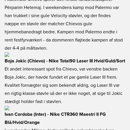
Përparim Hetemaj. I weekendens kamp mod Palermo var
han trukket i sine gule Velocity støvler, og der findes
næppe en støvle der matcher Chievos gule
hjemmebanedragt bedre. Kampen mod Palermo endte i
rent festfyrværkeri - da dommeren fløjtede kampen af stod
der 4-4 på måltavlen.
Boja Jokic (Chievo) - Nike Total90 Laser III Hvid/Guld/Sort
Et andet interessant spot fra Chievo, var venstre backen
Boja Jokic, der havde fundet et par gamle Laser III frem.
Kvalitet fornægter sig som bekendt aldrig, og Laser III var
en rigtig klasse-støvle så der er ikke noget, at sige til Jokic
stædigt holder fast i støvlen.
Ivan Cordoba (Inter) - Nike CTR360 Maestri II FG
Blå/Hvid/Orange