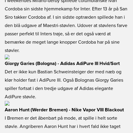
I weekendes Milano-derby spillede columbianske Ivan
Cordoba sin sidste hjemmekamp for Inter. Efter 13 år på San
Siro takker Cordoba af. I sin sidste optræden spillede han i
den blå udgave af Maestri-støvlen. Udover at støvlens farve
passer perfekt til Inters trøje, så er det også værd at
bemærke de meget lange knopper Cordoba har på sine
støvler.
Giorgy Garies (Bologna) - Adidas AdiPure III Hvid/Sort
Det er ikke kun Bastian Schweinsteiger der med næb og
klør holder fast i AdiPure III. Også Bolognas Giorgy Garies
spiller fortsat i den tredje udgave af Adidas elegante
AdiPure støvle.
Aaron Hunt (Werder Bremen) - Nike Vapor VIII Blackout
I Bremen er det åbenbart på mode, at spille i helt sorte
støvle. Angriberen Aaron Hunt har i hvert fald ikke taget