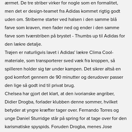
ærmet. De tre striber virker for nogle som en formalitet,
men det er design-teamet fra Adidas kommet rigtig godt
uden om. Striberne starter ved halsen i den samme blå
farve som kraven, men fader ned og ender i den samme
farve som tværstriben på brystet - Thumbs up til Adidas for
den lækre detalje.
Trøjen er naturligvis lavet i Adidas' lækre Clima Cool-
materiale, som transporterer sved væk fra kroppen, så
spilleren holder sig tør under kampen. Det sikrer altså en
god komfort gennem de 90 minutter og derudover passer
den lige så godt ind til privat brug.
Chelsea har gjort det klart, at den ivorianske angriber,
Didier Drogba, forlader klubben denne sommer, hvilket
betyder at yngre kræfter tager over. Fernando Torres og
unge Daniel Sturridge står på spring for at tage over for den
karismatiske spyspids. Foruden Drogba, menes Jose