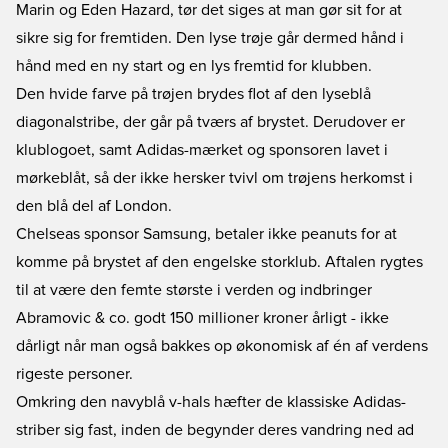
Marin og Eden Hazard, tør det siges at man gør sit for at
sikre sig for fremtiden. Den lyse trøje går dermed hånd i
hånd med en ny start og en lys fremtid for klubben.
Den hvide farve på trøjen brydes flot af den lyseblå
diagonalstribe, der går på tværs af brystet. Derudover er
klublogoet, samt Adidas-mærket og sponsoren lavet i
mørkeblåt, så der ikke hersker tvivl om trøjens herkomst i
den blå del af London.
Chelseas sponsor Samsung, betaler ikke peanuts for at
komme på brystet af den engelske storklub. Aftalen rygtes
til at være den femte største i verden og indbringer
Abramovic & co. godt 150 millioner kroner årligt - ikke
dårligt når man også bakkes op økonomisk af én af verdens
rigeste personer.
Omkring den navyblå v-hals hæfter de klassiske Adidas-
striber sig fast, inden de begynder deres vandring ned ad