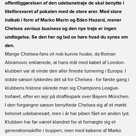
offentliggørelsen af den udebanetrøje de skal benytte i
titelforsvaret af pokalen med de store ører. Med store
indkøb i form af Marko Marin og Eden Hazard, mener
Chelsea
serious business
og den nye trøje er ingen
undtagelse. Se den her og lad os høre hvad du synes om
den.
Mange Chelsea-fans vil nok kunne huske, da Roman
Abramovic erklærede, at hans mål med købet af London-
klubben var at vinde den aller fineste turnering i Europa. I
sidste sæson lykkedes det så for Chelsea - for første gang i
klubbens historie sikrede man sig Champions League-
trofæet, efter en sejr på straffespark over Bayern München.
I den forgangne sæson benyttede Chelsea sig af et mørkt
betonet udebanesæt, men i år har piben fået en anden lyd.
Klubben har før været klandret for at fornægte sig et
generationsskifte i truppen, men med købene af Marko