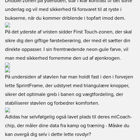
Dribble-zonen på ydersiden, står i klar kontrast til det sorte
underlag og vil med sikkerhed få forsvaret til at ryste i
bukserne, når du kommer driblende i topfart imod dem.
På det yderste af vristen sidder First Touch-zonen, der skal
sikre dig den giftige førsteberøring, der med ét sætter din
direkte oppasser. I sin fremtrædende neon-gule farve, vil
man med sikkerhed fornemme den ud af øjenkrogen.
På undersiden af støvlen har man holdt fast i den i forvejen
lette SprintFrame, der udstyret med triangulære knopper,
sikrer det optimale greb i banen og vægtfordeling, der
stabiliserer støvlen og forbedrer komforten.
Adidas har selvfølgelig også lavet plads til deres miCoach-
chip, der måler dine data fra kamp og træning - Måske du
kan overgå dig selv i dette lette rovdyr?