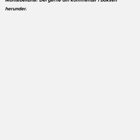
Montebelluna? Del gerne din kommentar i boksen
herunder.