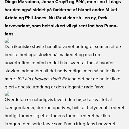
Diego Maradona, Johan Cruyff og Pélé, men i nu til dags
har den også siddet på fødderne af blandt andre Mikel
Arteta og Phil Jones. Nu får vi den så i en ny, fræk
farvevariant, som helt sikkert vil gå rent ind hos Puma-
fans.
Den ikoniske støvle har altid været betragtet som en af de
bedste heritage-støvler på markedet og med en
uovertruffen komfort er det ikke svært at forstå hvorfor -
støvlen indeholder alt det nødvendige, men så heller ikke
mere.
If it ain't broken, don't fix it
og det har de heller ikke
gjort - eneste ændring er den elegante røde farve.
Overdelen er naturligvis lavet i den højeste kvalitet af
kængurulæder, der kan opdrives, hvilket betyder at læderet
hurtigt former sig efter fodens form. Læderet har ikke
længere den sorte farve som Puma King-fans har været