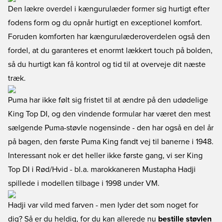
Den lækre overdel i kængurulæder former sig hurtigt efter
fodens form og du opnår hurtigt en exceptionel komfort.
Foruden komforten har kængurulæderoverdelen også den
fordel, at du garanteres et enormt lækkert touch på bolden,
så du hurtigt kan få kontrol og tid til at overveje dit næste
træk.
Puma har ikke følt sig fristet til at ændre på den udødelige
King Top DI, og den vindende formular har været den mest
sælgende Puma-støvle nogensinde - den har også en del år
på bagen, den første Puma King fandt vej til banerne i 1948.
Interessant nok er det heller ikke første gang, vi ser King
Top DI i Rød/Hvid - bl.a. marokkaneren Mustapha Hadji
spillede i modellen tilbage i 1998 under VM.
Hadji var vild med farven - men lyder det som noget for
dig? Så er du heldig, for du kan allerede nu
bestille støvlen