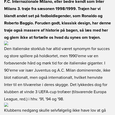
F.C. Internazionale Milano, eller bedre kendt som Inter
Milans 3. trøje fra sæsonen 1998/1999. Trøjen har vi
blandt andet set på fodboldlegender, som Ronaldo og
Roberto Baggio. Foruden godt, klassisk design, har denne
trøje også massere af historie på bagen, så læs med her
og glem ikke at fortælle os hvad du synes om trøjen.
Den italienske storklub har altid været synomym for succes
og store spillere på holdkortet, men 1990'erne var en
forbavsende hård og mørk tid for de italienske giganter. I
90'erne var især Juventus og A.C. Milan dominerende, ikke
blot nationalt, men også internationalt, hvilket henviste
Inter til en tilværelse i deres skygge. Det lykkedes dog for
klubben at vinde 3 UEFA-cup trofæer (tilsvarende Europa
League, red.) i hhv. '91, '94 og '98.
Klubbens nedgang skulle selvfølgelig ikke have lov at gå