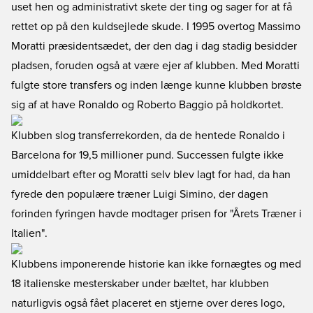
uset hen og administrativt skete der ting og sager for at få
rettet op på den kuldsejlede skude. I 1995 overtog Massimo
Moratti præsidentsædet, der den dag i dag stadig besidder
pladsen, foruden også at være ejer af klubben. Med Moratti
fulgte store transfers og inden længe kunne klubben brøste
sig af at have Ronaldo og Roberto Baggio på holdkortet.
Klubben slog transferrekorden, da de hentede Ronaldo i
Barcelona for 19,5 millioner pund. Successen fulgte ikke
umiddelbart efter og Moratti selv blev lagt for had, da han
fyrede den populære træner Luigi Simino, der dagen
forinden fyringen havde modtager prisen for "Årets Træner i
Italien".
Klubbens imponerende historie kan ikke fornægtes og med
18 italienske mesterskaber under bæltet, har klubben
naturligvis også fået placeret en stjerne over deres logo,