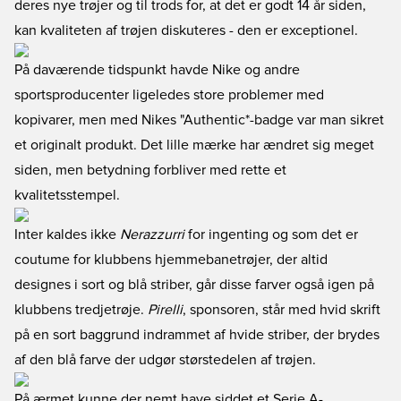
deres nye trøjer og til trods for, at det er godt 14 år siden,
kan kvaliteten af trøjen diskuteres - den er exceptionel.
På daværende tidspunkt havde Nike og andre
sportsproducenter ligeledes store problemer med
kopivarer, men med Nikes "Authentic*-badge var man sikret
et originalt produkt. Det lille mærke har ændret sig meget
siden, men betydning forbliver med rette et
kvalitetsstempel.
Inter kaldes ikke
Nerazzurri
for ingenting og som det er
coutume for klubbens hjemmebanetrøjer, der altid
designes i sort og blå striber, går disse farver også igen på
klubbens tredjetrøje.
Pirelli
, sponsoren, står med hvid skrift
på en sort baggrund indrammet af hvide striber, der brydes
af den blå farve der udgør størstedelen af trøjen.
På ærmet kunne der nemt have siddet et Serie A-