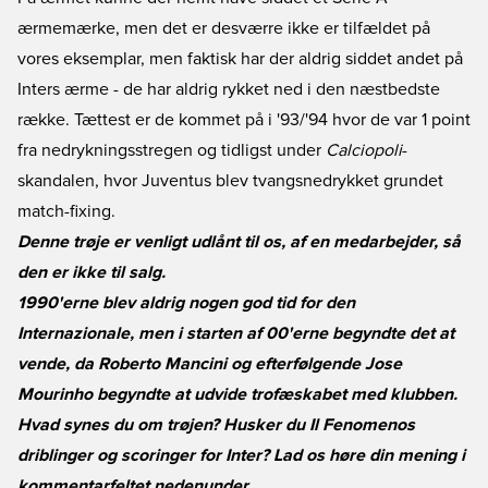
ærmemærke, men det er desværre ikke er tilfældet på
vores eksemplar, men faktisk har der aldrig siddet andet på
Inters ærme - de har aldrig rykket ned i den næstbedste
række. Tættest er de kommet på i '93/'94 hvor de var 1 point
fra nedrykningsstregen og tidligst under
Calciopoli
-
skandalen, hvor Juventus blev tvangsnedrykket grundet
match-fixing.
Denne trøje er venligt udlånt til os, af en medarbejder, så
den er ikke til salg.
1990'erne blev aldrig nogen god tid for den
Internazionale, men i starten af 00'erne begyndte det at
vende, da Roberto Mancini og efterfølgende Jose
Mourinho begyndte at udvide trofæskabet med klubben.
Hvad synes du om trøjen? Husker du Il Fenomenos
driblinger og scoringer for Inter? Lad os høre din mening i
kommentarfeltet nedenunder.