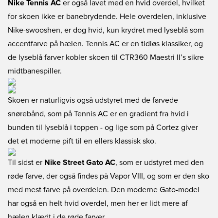
Nike Tennis AC
er også lavet med en hvid overdel, hvilket
for skoen ikke er banebrydende. Hele overdelen, inklusive
Nike-swooshen, er dog hvid, kun krydret med lyseblå som
accentfarve på hælen. Tennis AC er en tidløs klassiker, og
de lyseblå farver kobler skoen til CTR360 Maestri II’s sikre
midtbanespiller.
Skoen er naturligvis også udstyret med de farvede
snørebånd, som på Tennis AC er en gradient fra hvid i
bunden til lyseblå i toppen - og lige som på Cortez giver
det et moderne pift til en ellers klassisk sko.
Til sidst er
Nike Street Gato AC
, som er udstyret med den
røde farve, der også findes på Vapor VIII, og som er den sko
med mest farve på overdelen. Den moderne Gato-model
har også en helt hvid overdel, men her er lidt mere af
hælen klædt i de røde farver.