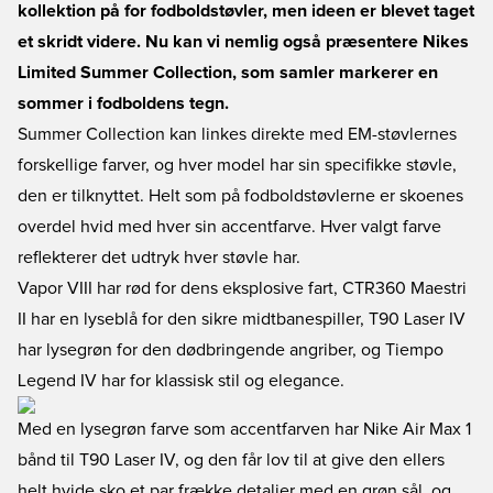
kollektion på for fodboldstøvler, men ideen er blevet taget
et skridt videre. Nu kan vi nemlig også præsentere Nikes
Limited Summer Collection, som samler markerer en
sommer i fodboldens tegn.
Summer Collection kan linkes direkte med EM-støvlernes
forskellige farver, og hver model har sin specifikke støvle,
den er tilknyttet. Helt som på fodboldstøvlerne er skoenes
overdel hvid med hver sin accentfarve. Hver valgt farve
reflekterer det udtryk hver støvle har.
Vapor VIII har rød for dens eksplosive fart, CTR360 Maestri
II har en lyseblå for den sikre midtbanespiller, T90 Laser IV
har lysegrøn for den dødbringende angriber, og Tiempo
Legend IV har for klassisk stil og elegance.
Med en lysegrøn farve som accentfarven har Nike Air Max 1
bånd til T90 Laser IV, og den får lov til at give den ellers
helt hvide sko et par frække detaljer med en grøn sål, og