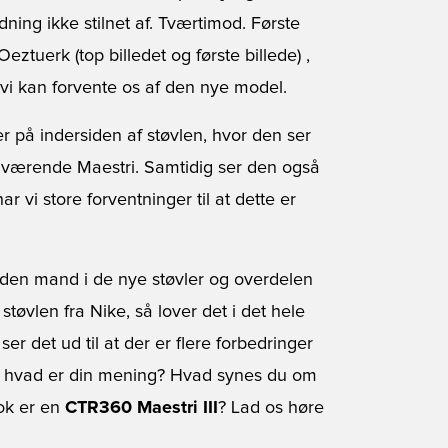
ning ikke stilnet af. Tværtimod. Første
tuerk (top billedet og første billede) ,
vi kan forvente os af den nye model.
nger på indersiden af støvlen, hvor den ser
uværende Maestri. Samtidig ser den også
r vi store forventninger til at dette er
en mand i de nye støvler og overdelen
støvlen fra Nike, så lover det i det hele
er det ud til at der er flere forbedringer
ed hvad er din mening? Hvad synes du om
nok er en
CTR360 Maestri III
? Lad os høre