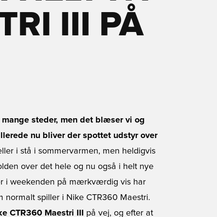
RI III PÅ
g mange steder, men det blæser vi og
lerede nu bliver der spottet udstyr over
eller i stå i sommervarmen, men heldigvis
bolden over det hele og nu også i helt nye
e der i weekenden på mærkværdig vis har
om normalt spiller i Nike CTR360 Maestri.
ke CTR360 Maestri III
på vej, og efter at