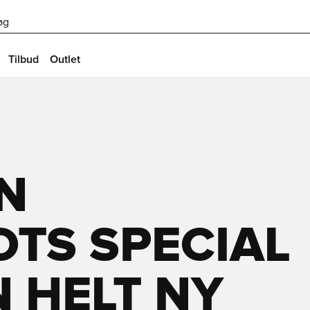
øg
Tilbud
Outlet
N
TS SPECIAL
N HELT NY