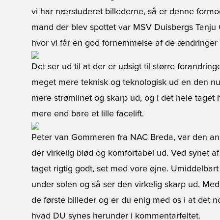
vi har nærstuderet billederne, så er denne formod
mand der blev spottet var MSV Duisbergs Tanju Oez
hvor vi får en god fornemmelse af de ændringer 
Det ser ud til at der er udsigt til større forandri
meget mere teknisk og teknologisk ud en den n
mere strømlinet og skarp ud, og i det hele taget ha
mere end bare et lille facelift.
Peter van Gommeren fra NAC Breda, var den and
der virkelig blød og komfortabel ud. Ved synet af 
taget rigtig godt, set med vore øjne. Umiddelbart s
under solen og så ser den virkelig skarp ud. M
de første billeder og er du enig med os i at det 
hvad DU synes herunder i kommentarfeltet.