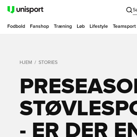
S
Fodbold
Fanshop
Træning
Løb
Lifestyle
Teamsport
HJEM
STORIES
PRESEASO
STØVLESPO
- ER DER E