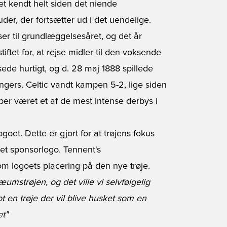
et kendt helt siden det niende
uder, der fortsætter ud i det uendelige.
r til grundlæggelsesåret, og det år
iftet for, at rejse midler til den voksende
ede hurtigt, og d. 28 maj 1888 spillede
ngers. Celtic vandt kampen 5-2, lige siden
er været et af de mest intense derbys i
ogoet. Dette er gjort for at trøjens fokus
 et sponsorlogo. Tennent's
om logoets placering på den nye trøje.
umstrøjen, og det ville vi selvfølgelig
 en trøje der vil blive husket som en
et"