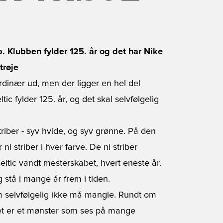
lub. Klubben fylder 125. år og det har Nike
trøje
ordinær ud, men der ligger en hel del
ic fylder 125. år, og det skal selvfølgelig
 striber - syv hvide, og syv grønne. På den
r ni striber i hver farve. De ni striber
ltic vandt mesterskabet, hvert eneste år.
g stå i mange år frem i tiden.
om selvfølgelig ikke må mangle. Rundt om
 Det er et mønster som ses på mange