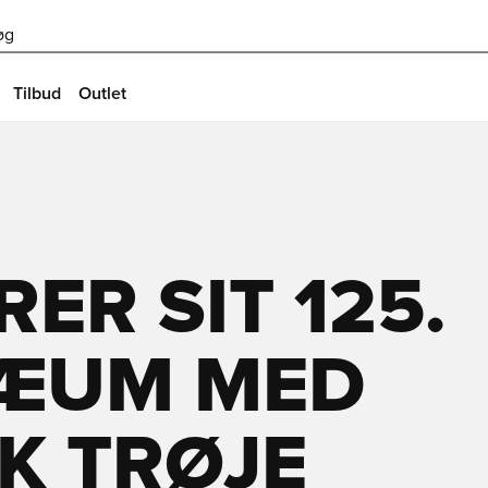
øg
Tilbud
Outlet
RER SIT 125.
LÆUM MED
K TRØJE