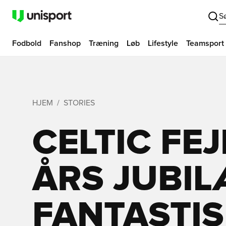
S
Fodbold
Fanshop
Træning
Løb
Lifestyle
Teamsport
HJEM
STORIES
CELTIC FEJ
ÅRS JUBI
FANTASTIS