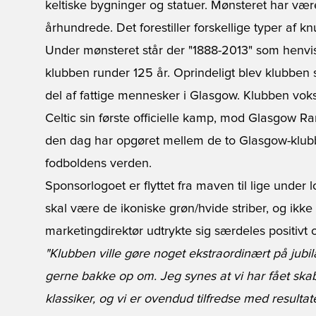
keltiske bygninger og statuer. Mønsteret har vær
århundrede. Det forestiller forskellige typer af kn
Under mønsteret står der "1888-2013" som henvise
klubben runder 125 år. Oprindeligt blev klubben st
del af fattige mennesker i Glasgow. Klubben voks
Celtic sin første officielle kamp, mod Glasgow Ra
den dag har opgøret mellem de to Glasgow-klubb
fodboldens verden.
Sponsorlogoet er flyttet fra maven til lige under l
skal være de ikoniske grøn/hvide striber, og ikke
marketingdirektør udtrykte sig særdeles positivt 
"Klubben ville gøre noget ekstraordinært på jubilæ
gerne bakke op om. Jeg synes at vi har fået skabt
klassiker, og vi er ovendud tilfredse med resultat