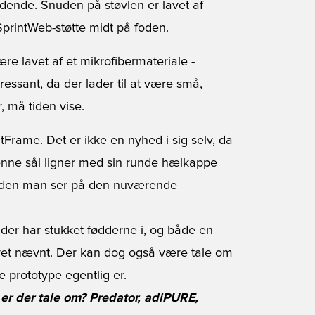
ende. Snuden på støvlen er lavet af
SprintWeb-støtte midt på foden.
ære lavet af et mikrofibermateriale -
ressant, da der lader til at være små,
 må tiden vise.
ntFrame. Det er ikke en nyhed i sig selv, da
enne sål ligner med sin runde hælkappe
e den man ser på den nuværende
er har stukket fødderne i, og både en
ret nævnt. Der kan dog også være tale om
e prototype egentlig er.
 er der tale om? Predator, adiPURE,