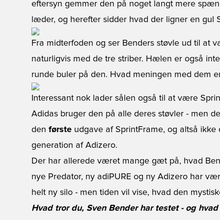
eftersyn gemmer den på noget langt mere spænd
læder, og herefter sidder hvad der ligner en gul 
Fra midterfoden og ser Benders støvle ud til at v
naturligvis med de tre striber. Hælen er også inte
runde buler på den. Hvad meningen med dem er,
Interessant nok lader sålen også til at være Spri
Adidas bruger den på alle deres støvler - men d
den
første
udgave af SprintFrame, og altså ikk
generation af Adizero.
Der har allerede været mange gæt på, hvad Bend
nye Predator, ny adiPURE og ny Adizero har væ
helt ny silo - men tiden vil vise, hvad den mystisk
Hvad tror du, Sven Bender har testet - og hvad