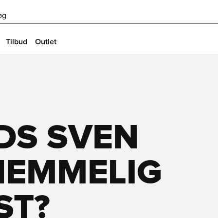
øg
Tilbud
Outlet
S SVEN
HEMMELIG
ST?