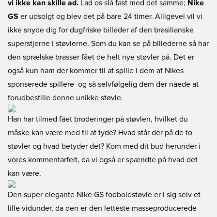
vi ikke kan skille ad.
Lad os slå fast med det samme;
Nike
GS
er udsolgt og blev det på bare 24 timer. Alligevel vil vi
ikke snyde dig for dugfriske billeder af den brasilianske
superstjerne i støvlerne. Som du kan se på billederne så har
den sprælske brasser fået de helt nye støvler på. Det er
også kun ham der kommer til at spille i dem af Nikes
sponserede spillere  og så selvfølgelig dem der nåede at
forudbestille denne unikke støvle.
Han har tilmed fået broderinger på støvlen, hvilket du
måske kan være med til at tyde? Hvad står der på de to
støvler og hvad betyder det? Kom med dit bud herunder i
vores kommentarfelt, da vi også er spændte på hvad det
kan være.
Den super elegante Nike GS fodboldstøvle er i sig selv et
lille vidunder, da den er den letteste masseproducerede