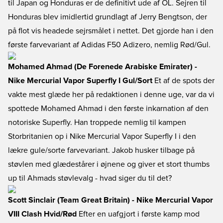
til Japan og Honduras er de definitivt ude af OL. Sejren til
Honduras blev imidlertid grundlagt af Jerry Bengtson, der
på flot vis headede sejrsmålet i nettet. Det gjorde han i den
første farvevariant af Adidas F50 Adizero, nemlig Rød/Gul.
Mohamed Ahmad (De Forenede Arabiske Emirater) -
Nike Mercurial Vapor Superfly I Gul/Sort
Et af de spots der
vakte mest glæde her på redaktionen i denne uge, var da vi
spottede Mohamed Ahmad i den første inkarnation af den
notoriske Superfly. Han troppede nemlig til kampen
Storbritanien op i Nike Mercurial Vapor Superfly I i den
lækre gule/sorte farvevariant. Jakob husker tilbage på
støvlen med glædestårer i øjnene og giver et stort thumbs
up til Ahmads støvlevalg - hvad siger du til det?
Scott Sinclair (Team Great Britain) - Nike Mercurial Vapor
VIII Clash Hvid/Rød
Efter en uafgjort i første kamp mod