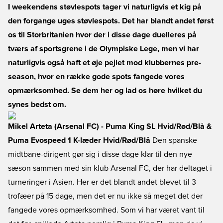
I weekendens støvlespots tager vi naturligvis et kig på
den forgange uges støvlespots. Det har blandt andet først
os til Storbritanien hvor der i disse dage duelleres på
tværs af sportsgrene i de Olympiske Lege, men vi har
naturligvis også haft et øje pejlet mod klubbernes pre-
season, hvor en række gode spots fangede vores
opmærksomhed. Se dem her og lad os høre hvilket du
synes bedst om.
Mikel Arteta (Arsenal FC) - Puma King SL Hvid/Rød/Blå &
Puma Evospeed 1 K-læder Hvid/Rød/Blå
Den spanske
midtbane-dirigent gør sig i disse dage klar til den nye
sæson sammen med sin klub Arsenal FC, der har deltaget i
turneringer i Asien. Her er det blandt andet blevet til 3
trofæer på 15 dage, men det er nu ikke så meget det der
fangede vores opmærksomhed. Som vi har været vant til