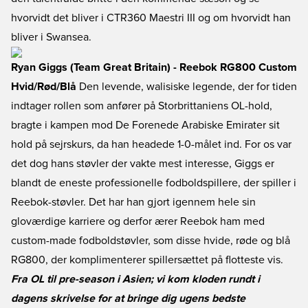
hvorvidt det bliver i CTR360 Maestri III og om hvorvidt han
bliver i Swansea.
Ryan Giggs (Team Great Britain) - Reebok RG800 Custom
Hvid/Rød/Blå
Den levende, walisiske legende, der for tiden
indtager rollen som anfører på Storbrittaniens OL-hold,
bragte i kampen mod De Forenede Arabiske Emirater sit
hold på sejrskurs, da han headede 1-0-målet ind. For os var
det dog hans støvler der vakte mest interesse, Giggs er
blandt de eneste professionelle fodboldspillere, der spiller i
Reebok-støvler. Det har han gjort igennem hele sin
gloværdige karriere og derfor ærer Reebok ham med
custom-made fodboldstøvler, som disse hvide, røde og blå
RG800, der komplimenterer spillersættet på flotteste vis.
Fra OL til pre-season i Asien; vi kom kloden rundt i
dagens skrivelse for at bringe dig ugens bedste