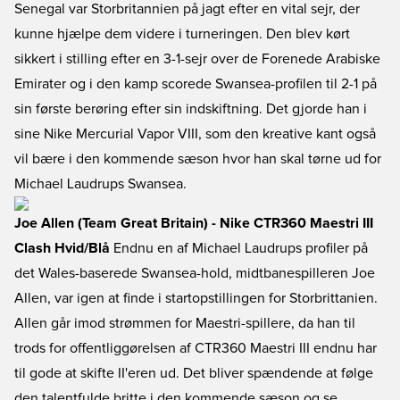
Senegal var Storbritannien på jagt efter en vital sejr, der
kunne hjælpe dem videre i turneringen. Den blev kørt
sikkert i stilling efter en 3-1-sejr over de Forenede Arabiske
Emirater og i den kamp scorede Swansea-profilen til 2-1 på
sin første berøring efter sin indskiftning. Det gjorde han i
sine Nike Mercurial Vapor VIII, som den kreative kant også
vil bære i den kommende sæson hvor han skal tørne ud for
Michael Laudrups Swansea.
Joe Allen (Team Great Britain) - Nike CTR360 Maestri III
Clash Hvid/Blå
Endnu en af Michael Laudrups profiler på
det Wales-baserede Swansea-hold, midtbanespilleren Joe
Allen, var igen at finde i startopstillingen for Storbrittanien.
Allen går imod strømmen for Maestri-spillere, da han til
trods for offentliggørelsen af CTR360 Maestri III endnu har
til gode at skifte II'eren ud. Det bliver spændende at følge
den talentfulde britte i den kommende sæson og se