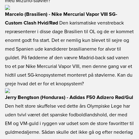
med Mizuno-støvler?
Marcelo (Brasilien) - Nike Mercurial Vapor VIII SG-
Custom Clash Hvid/Rød
Den karismatiske venstreback
repræsenterer i disse dage Brasilien til OL og de er kommet
enormt godt fra start. Det er nemlig kun blevet til sejre og
med Spanien ude kandiderer brasilianerne for alvor til
guldet. På fødderne af den vævre Madrid-back sad vanen
tro et par Nike Mercurial Vapor VIII, men denne gang var et
hidtil uset SG-knopsystemet monteret på støvlerne. Kan du
greje hvad det er for et knopsystem?
Jerry Bengtson (Honduras) - Adidas F50 Adizero Rød/Gul
Den helt store skuffelse ved dette års Olympiske Lege har
uden tvivl været det spanske fodboldlandshold, der med
EM og VM-guld i ryggen var udset som de store favoritter til
guldmedaljerne. Sådan skulle det ikke gå og efter nederlag