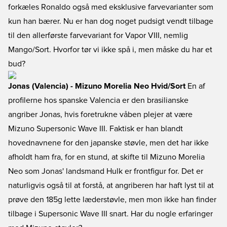
forkæles Ronaldo også med eksklusive farvevarianter som
kun han bærer. Nu er han dog noget pudsigt vendt tilbage
til den allerførste farvevariant for Vapor VIII, nemlig
Mango/Sort. Hvorfor tør vi ikke spå i, men måske du har et
bud?
Jonas (Valencia) - Mizuno Morelia Neo Hvid/Sort
En af
profilerne hos spanske Valencia er den brasilianske
angriber Jonas, hvis foretrukne våben plejer at være
Mizuno Supersonic Wave III. Faktisk er han blandt
hovednavnene for den japanske støvle, men det har ikke
afholdt ham fra, for en stund, at skifte til Mizuno Morelia
Neo som Jonas' landsmand Hulk er frontfigur for. Det er
naturligvis også til at forstå, at angriberen har haft lyst til at
prøve den 185g lette læderstøvle, men mon ikke han finder
tilbage i Supersonic Wave III snart. Har du nogle erfaringer