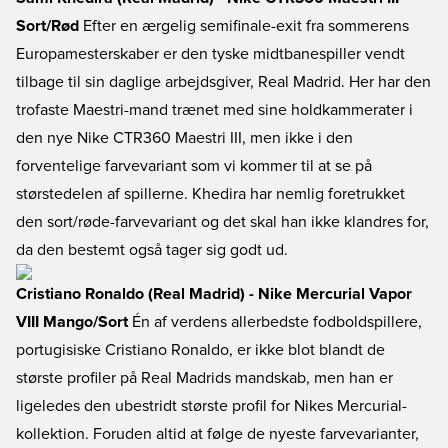
Sort/Rød
Efter en ærgelig semifinale-exit fra sommerens
Europamesterskaber er den tyske midtbanespiller vendt
tilbage til sin daglige arbejdsgiver, Real Madrid. Her har den
trofaste Maestri-mand trænet med sine holdkammerater i
den nye Nike CTR360 Maestri III, men ikke i den
forventelige farvevariant som vi kommer til at se på
størstedelen af spillerne. Khedira har nemlig foretrukket
den sort/røde-farvevariant og det skal han ikke klandres for,
da den bestemt også tager sig godt ud.
Cristiano Ronaldo (Real Madrid) - Nike Mercurial Vapor
VIII Mango/Sort
Én af verdens allerbedste fodboldspillere,
portugisiske Cristiano Ronaldo, er ikke blot blandt de
største profiler på Real Madrids mandskab, men han er
ligeledes den ubestridt største profil for Nikes Mercurial-
kollektion. Foruden altid at følge de nyeste farvevarianter,