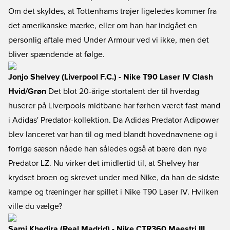
Om det skyldes, at Tottenhams trøjer ligeledes kommer fra
det amerikanske mærke, eller om han har indgået en
personlig aftale med Under Armour ved vi ikke, men det
bliver spændende at følge.
Jonjo Shelvey (Liverpool F.C.) - Nike T90 Laser IV Clash
Hvid/Grøn
Det blot 20-årige stortalent der til hverdag
huserer på Liverpools midtbane har førhen været fast mand
i Adidas' Predator-kollektion. Da Adidas Predator Adipower
blev lanceret var han til og med blandt hovednavnene og i
forrige sæson nåede han således også at bære den nye
Predator LZ. Nu virker det imidlertid til, at Shelvey har
krydset broen og skrevet under med Nike, da han de sidste
kampe og træninger har spillet i Nike T90 Laser IV. Hvilken
ville du vælge?
Sami Khedira (Real Madrid) - Nike CTR360 Maestri III