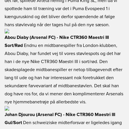
det før, spillede Arteta nemlig i Puma King SL, men da vi
spottede ham til træning var det i Puma Evospeed 1 i
kænguruskind og det bliver derfor spændende at følge
hans støvlevalg når der tages hul på den nye sæson.
Abou Diaby (Arsenal FC) - Nike CTR360 Maestri III
Sort/Rød
Endnu en midtbanespiller fra London-klubben,
Abou Diaby, har fundet vej til vores støvlespots og det har
han i de nye Nike CTR360 Maestri III i sort/rød. Den
skadesplagede midtbanespiller er netop tilbagevendt efter
lang til ude og han har interessant nok foretrukket den
sekundære farvevariant af midtbanestøvlen. Det skal han
dog have ros for, da vi mener den komplimenterer Arsenals
nye hjemmebanetrøje på allerbedste vis.
Johan Djourou (Arsenal FC) - Nike CTR360 Maestri III
Gul/Sort
Den schweiziske midterforsvar er ligeledes igang