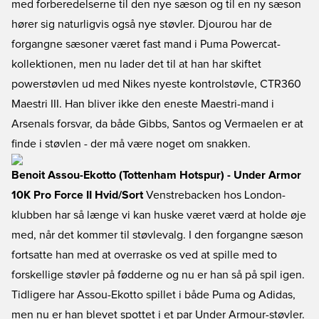
med forberedelserne til den nye sæson og til en ny sæson
hører sig naturligvis også nye støvler. Djourou har de
forgangne sæsoner været fast mand i Puma Powercat-
kollektionen, men nu lader det til at han har skiftet
powerstøvlen ud med Nikes nyeste kontrolstøvle, CTR360
Maestri III. Han bliver ikke den eneste Maestri-mand i
Arsenals forsvar, da både Gibbs, Santos og Vermaelen er at
finde i støvlen - der må være noget om snakken.
Benoit Assou-Ekotto (Tottenham Hotspur) - Under Armor
10K Pro Force II Hvid/Sort
Venstrebacken hos London-
klubben har så længe vi kan huske været værd at holde øje
med, når det kommer til støvlevalg. I den forgangne sæson
fortsatte han med at overraske os ved at spille med to
forskellige støvler på fødderne og nu er han så på spil igen.
Tidligere har Assou-Ekotto spillet i både Puma og Adidas,
men nu er han blevet spottet i et par Under Armour-støvler.