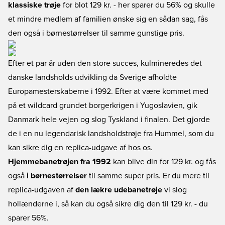
klassiske trøje
for blot 129 kr. - her sparer du 56% og skulle
et mindre medlem af familien ønske sig en sådan sag,
fås
den også i børnestørrelser
til samme gunstige pris.
Efter et par år uden den store succes, kulmineredes det
danske landsholds udvikling da Sverige afholdte
Europamesterskaberne i 1992. Efter at være kommet med
på et wildcard grundet borgerkrigen i Yugoslavien, gik
Danmark hele vejen og slog Tyskland i finalen. Det gjorde
de i en nu legendarisk landsholdstrøje fra Hummel, som du
kan sikre dig en replica-udgave af hos os.
Hjemmebanetrøjen fra 1992
kan blive din for 129 kr. og fås
også
i børnestørrelser
til samme super pris. Er du mere til
replica-udgaven af
den lækre udebanetrøje
vi slog
hollænderne i, så kan du også sikre dig den til 129 kr. - du
sparer 56%.