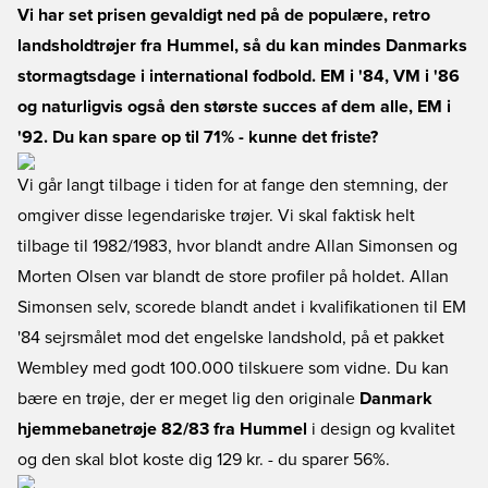
Vi har set prisen gevaldigt ned på de populære, retro
landsholdtrøjer fra Hummel, så du kan mindes Danmarks
stormagtsdage i international fodbold. EM i '84, VM i '86
og naturligvis også den største succes af dem alle, EM i
'92. Du kan spare op til 71% - kunne det friste?
Vi går langt tilbage i tiden for at fange den stemning, der
omgiver disse legendariske trøjer. Vi skal faktisk helt
tilbage til 1982/1983, hvor blandt andre Allan Simonsen og
Morten Olsen var blandt de store profiler på holdet. Allan
Simonsen selv, scorede blandt andet i kvalifikationen til EM
'84 sejrsmålet mod det engelske landshold, på et pakket
Wembley med godt 100.000 tilskuere som vidne. Du kan
bære en trøje, der er meget lig den originale
Danmark
hjemmebanetrøje 82/83 fra Hummel
i design og kvalitet
og den skal blot koste dig 129 kr. - du sparer 56%.