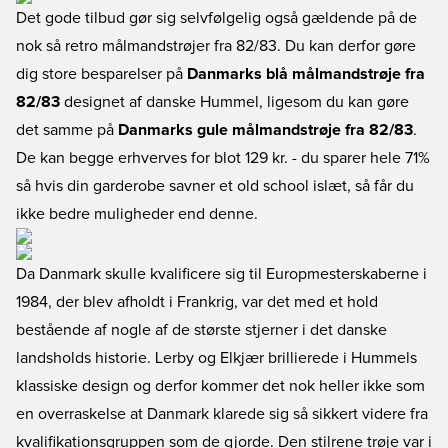
Det gode tilbud gør sig selvfølgelig også gældende på de
nok så retro målmandstrøjer fra 82/83. Du kan derfor gøre
dig store besparelser på
Danmarks blå målmandstrøje fra
82/83
designet af danske Hummel, ligesom du kan gøre
det samme på
Danmarks gule målmandstrøje fra 82/83
.
De kan begge erhverves for blot 129 kr. - du sparer hele 71%
så hvis din garderobe savner et old school islæt, så får du
ikke bedre muligheder end denne.
Da Danmark skulle kvalificere sig til Europmesterskaberne i
1984, der blev afholdt i Frankrig, var det med et hold
bestående af nogle af de største stjerner i det danske
landsholds historie. Lerby og Elkjær brillierede i Hummels
klassiske design og derfor kommer det nok heller ikke som
en overraskelse at Danmark klarede sig så sikkert videre fra
kvalifikationsgruppen som de gjorde. Den stilrene trøje var i