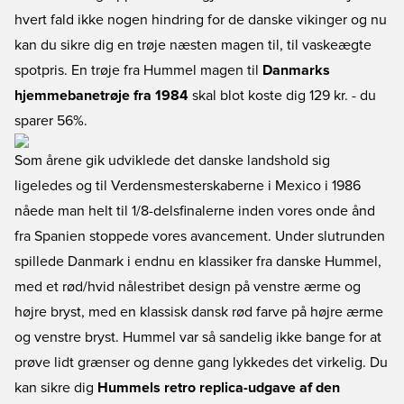
hvert fald ikke nogen hindring for de danske vikinger og nu
kan du sikre dig en trøje næsten magen til, til vaskeægte
spotpris. En trøje fra Hummel magen til
Danmarks
hjemmebanetrøje fra 1984
skal blot koste dig 129 kr. - du
sparer 56%.
Som årene gik udviklede det danske landshold sig
ligeledes og til Verdensmesterskaberne i Mexico i 1986
nåede man helt til 1/8-delsfinalerne inden vores onde ånd
fra Spanien stoppede vores avancement. Under slutrunden
spillede Danmark i endnu en klassiker fra danske Hummel,
med et rød/hvid nålestribet design på venstre ærme og
højre bryst, med en klassisk dansk rød farve på højre ærme
og venstre bryst. Hummel var så sandelig ikke bange for at
prøve lidt grænser og denne gang lykkedes det virkelig. Du
kan sikre dig
Hummels retro replica-udgave af den