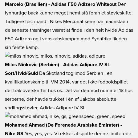
Marcelo (Brasilien) - Adidas F50 Adizero Whiteout
Den
lynhurtige back kunne meget nemt stå foran et støvleskifte.
Tidligere fast mand i Nikes Mercurial-serie har madristaen
de seneste træninger været at finde i den helt hvide Adidas
F50 Adizero og i venskabskampen mod Sydafrika fik den
sin første kamp.
Milos Ninkovic (Serbien) - Adidas Adipure IV SL
Sort/Hvid/Guld
Da Skotland tog imod Serbien i en
kvalifikationskamp til VM 2014, var det ikke fodboldspillet
der trak overskrifter hos os. Det var derimod nummer 18 hos
serberne, der havde trukket i én af Jakobs absolutte
yndlingsstøvler, Adidas Adipure IV SL.
Mohamed Ahmad (De Forenede Arabiske Emirater) -
Nike GS
Yes, yes, yes. Vi elsker at spotte denne limiterede