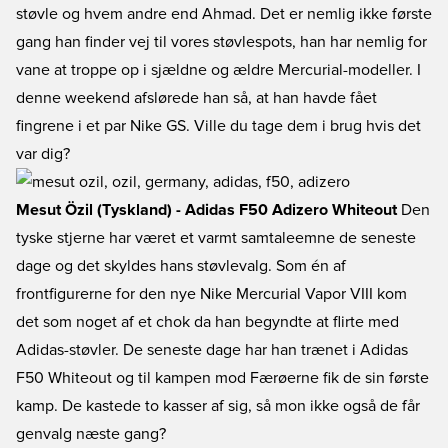
støvle og hvem andre end Ahmad. Det er nemlig ikke første
gang han finder vej til vores støvlespots, han har nemlig for
vane at troppe op i sjældne og ældre Mercurial-modeller. I
denne weekend afslørede han så, at han havde fået
fingrene i et par Nike GS. Ville du tage dem i brug hvis det
var dig?
Mesut Özil (Tyskland) - Adidas F50 Adizero Whiteout
Den
tyske stjerne har været et varmt samtaleemne de seneste
dage og det skyldes hans støvlevalg. Som én af
frontfigurerne for den nye Nike Mercurial Vapor VIII kom
det som noget af et chok da han begyndte at flirte med
Adidas-støvler. De seneste dage har han trænet i Adidas
F50 Whiteout og til kampen mod Færøerne fik de sin første
kamp. De kastede to kasser af sig, så mon ikke også de får
genvalg næste gang?