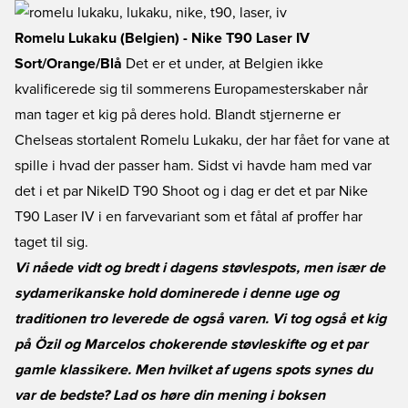
Romelu Lukaku (Belgien) - Nike T90 Laser IV
Sort/Orange/Blå
Det er et under, at Belgien ikke
kvalificerede sig til sommerens Europamesterskaber når
man tager et kig på deres hold. Blandt stjernerne er
Chelseas stortalent Romelu Lukaku, der har fået for vane at
spille i hvad der passer ham. Sidst vi havde ham med var
det i et par NikeID T90 Shoot og i dag er det et par Nike
T90 Laser IV i en farvevariant som et fåtal af proffer har
taget til sig.
Vi nåede vidt og bredt i dagens støvlespots, men især de
sydamerikanske hold dominerede i denne uge og
traditionen tro leverede de også varen. Vi tog også et kig
på Özil og Marcelos chokerende støvleskifte og et par
gamle klassikere. Men hvilket af ugens spots synes du
var de bedste? Lad os høre din mening i boksen