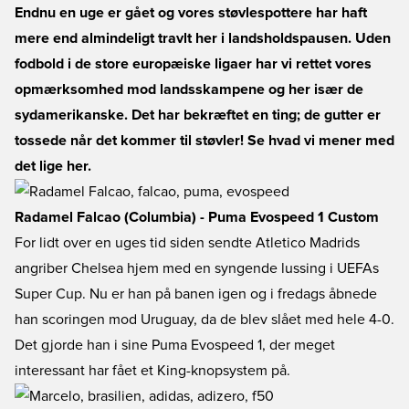
Endnu en uge er gået og vores støvlespottere har haft
mere end almindeligt travlt her i landsholdspausen. Uden
fodbold i de store europæiske ligaer har vi rettet vores
opmærksomhed mod landsskampene og her især de
sydamerikanske. Det har bekræftet en ting; de gutter er
tossede når det kommer til støvler! Se hvad vi mener med
det lige her.
Radamel Falcao (Columbia) - Puma Evospeed 1 Custom
For lidt over en uges tid siden sendte Atletico Madrids
angriber Chelsea hjem med en syngende lussing i UEFAs
Super Cup. Nu er han på banen igen og i fredags åbnede
han scoringen mod Uruguay, da de blev slået med hele 4-0.
Det gjorde han i sine Puma Evospeed 1, der meget
interessant har fået et King-knopsystem på.