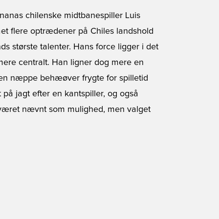
nanas chilenske midtbanespiller Luis
ået flere optrædener på Chiles landshold
ds største talenter. Hans force ligger i det
mere centralt. Han ligner dog mere en
sen næppe behæøver frygte for spilletid
å jagt efter en kantspiller, og også
 været nævnt som mulighed, men valget