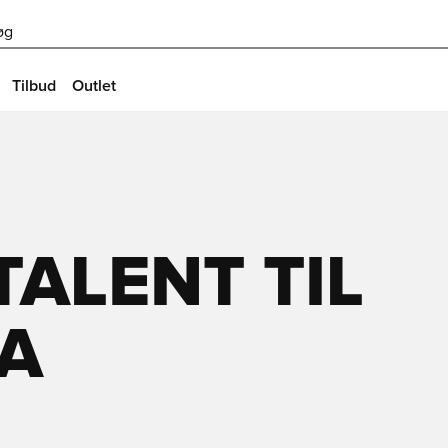
øg
Tilbud
Outlet
TALENT TIL
NA