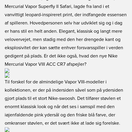
Mercurial Vapor Superfly II Safari, lagde fra land i et
vanvittigt leopard-inspireret print, der indfangede essensen
af spilleren. Hovedpersonen selv har udviklet sig og i dag
er hans stil en helt anden. Elegant, klassisk og langt mere
velovervejet, men stadig med den her drengede kant og
eksplosivitet der kan sætte enhver forsvarsspiller i verden
gedigent på plads. Er det ikke også, hvad den nye Nike
Mercurial Vapor VIII ACC CR7 afspejler?
Til forskel for de almindelige Vapor VIII-modeller i
kollektionen, er der på indersiden såvel som på ydersiden
gjort plads til et stort Nike-swoosh. Det tilfører støvlen et
enormt klassisk look og når det ses i samspil med den
iøjenfaldende pink ydersål og den friske blå farve, der
omkranser støvlen, er det svært ikke at lade sig forelske.