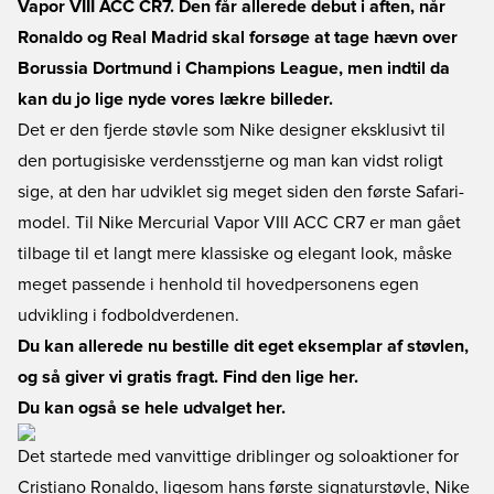
Vapor VIII ACC CR7. Den får allerede debut i aften, når
Ronaldo og Real Madrid skal forsøge at tage hævn over
Borussia Dortmund i Champions League, men indtil da
kan du jo lige nyde vores lækre billeder.
Det er den fjerde støvle som Nike designer eksklusivt til
den portugisiske verdensstjerne og man kan vidst roligt
sige, at den har udviklet sig meget siden den første Safari-
model. Til Nike Mercurial Vapor VIII ACC CR7 er man gået
tilbage til et langt mere klassiske og elegant look, måske
meget passende i henhold til hovedpersonens egen
udvikling i fodboldverdenen.
Du kan allerede nu bestille dit eget eksemplar af støvlen,
og så giver vi gratis fragt. Find den lige her.
Du kan også se hele udvalget her.
Det startede med vanvittige driblinger og soloaktioner for
Cristiano Ronaldo, ligesom hans første signaturstøvle, Nike