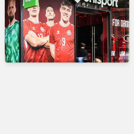
Verdens bedste
fodboldbutik
Man - Tors
10.00 - 18.00
Fre
10.00 - 19.00
Lør
10.00 - 17.00
Søn
11.00 - 16.00