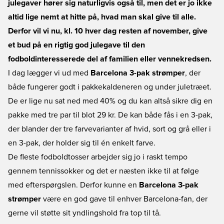
julegaver hører sig naturligvis også til, men det er jo ikke
altid lige nemt at hitte på, hvad man skal give til alle.
Derfor vil vi nu, kl. 10 hver dag resten af november, give
et bud på en rigtig god julegave til den
fodboldinteresserede del af familien eller vennekredsen.
I dag lægger vi ud med
Barcelona 3-pak strømper
, der
både fungerer godt i pakkekaldeneren og under juletræet.
De er lige nu sat ned med 40% og du kan altså sikre dig en
pakke med tre par til blot 29 kr. De kan både fås i en 3-pak,
der blander der tre farvevarianter af hvid, sort og grå eller i
en 3-pak, der holder sig til én enkelt farve.
De fleste fodboldtosser arbejder sig jo i raskt tempo
gennem tennissokker og det er næsten ikke til at følge
med efterspørgslen. Derfor kunne en
Barcelona 3-pak
strømper
være en god gave til enhver Barcelona-fan, der
gerne vil støtte sit yndlingshold fra top til tå.