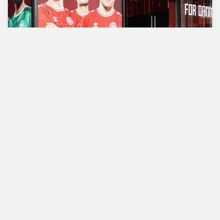
Verdens bedste
fodboldbutik
Man - Tors
10.00 - 18.00
Fre
10.00 - 19.00
Lør
10.00 - 17.00
Søn
11.00 - 16.00
Vimmelskaftet 42,
1161 Copenhagen