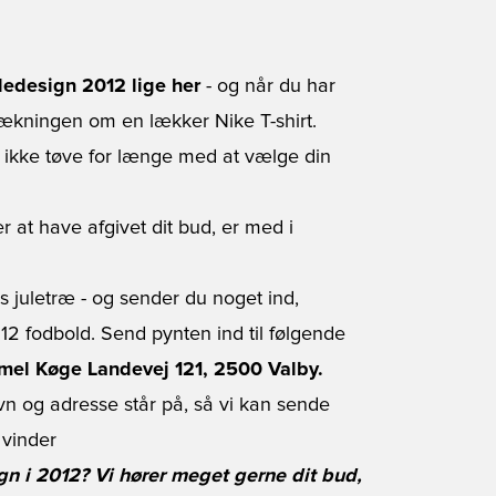
ledesign 2012 lige her
- og når du har
rækningen om en lækker Nike T-shirt.
 ikke tøve for længe med at vælge din
er at have afgivet dit bud, er med i
es juletræ - og sender du noget ind,
2 fodbold. Send pynten ind til følgende
mmel Køge Landevej 121, 2500 Valby.
avn og adresse står på, så vi kan sende
 vinder
ign i 2012? Vi hører meget gerne dit bud,