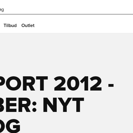
øg
Tilbud
Outlet
PORT 2012 -
BER: NYT
OG