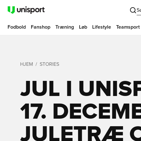
S
Fodbold
Fanshop
Træning
Løb
Lifestyle
Teamsport
HJEM
STORIES
JUL I UNIS
17. DECEM
JULETRÆ 