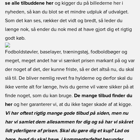
se alle tilbuddene her
og kigger du på billederne her i
nyheden, så kan du blot se et mindre udpluk af udvalget.
Som det kan ses, rækker det vidt og bredt, så leder du
længe nok, så ender du nok med at have gjort dig et rigtig
godt køb.
Fodboldstøvler, baselayer, træningstøj, fodboldbøger og
meget, meget andet har vi sænket prisen markant på og var
der noget af det, der kunne friste, så er det altså nu, du skal
slå til. De bliver nemlig revet fra hylderne og derfor skal du
ikke vente alt for længe, hvis du gerne vil være sikker på at
finde noget, som du kan bruge.
De mange tilbud finder du
her
og her garanterer vi, at du ikke tager skade af at kigge.
Vi har oftest rigtig mange gode tilbud på siden, men nu
har vi samlet dem allesammen for dig og så har vi skåret
lidt yderligere af prisen. Skal du gøre dig et kup? Lad os
høre, hvad du skal have, i kommentarfeltet herunder.